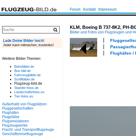
Forum
Kontakt
Impressum
KLM, Boeing B 737-8K2, PH-BG
Bilder und Fotos von Flugzeugen und 
Fluggesells
Lade Deine Bilder hoch!
Jeder kann mitmachen, kostenlos!
Passagierflu
Flughäfen /
Weitere Bilder-Themen:
Bahnbilder.de
Bus-bild.de
Fahrzeugbilder.de
Schiffbilder.de
Flugzeug-bild.de
Staedte-fotos.de
Landschaftsfotos.eu
Tier-fotos.eu
Außerhalb von Flugplätzen
Fluggesellschaften
Flughäfen
Flugplätze
Flugsimulatoren
Flugzeugwerke
Fracht- und Transportflugzeuge
Geschäftsreiseflugzeuge