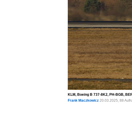
KLM, Boeing B 737-8K2, PH-BGB, BER
Frank Maczkowicz
20.03.2025, 88 Auf