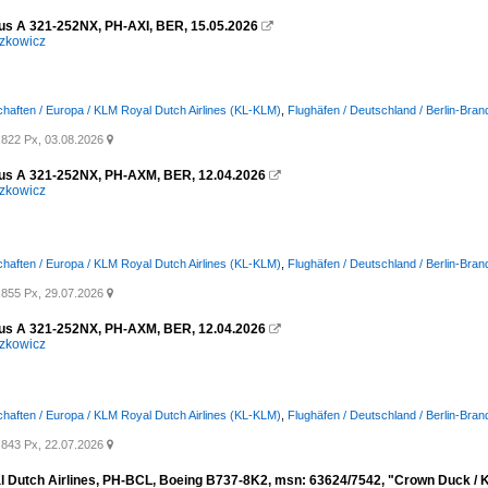
us A 321-252NX, PH-AXI, BER, 15.05.2026

zkowicz
chaften / Europa / KLM Royal Dutch Airlines (KL-KLM)
,
Flughäfen / Deutschland / Berlin-Bra
822 Px, 03.08.2026

us A 321-252NX, PH-AXM, BER, 12.04.2026

zkowicz
chaften / Europa / KLM Royal Dutch Airlines (KL-KLM)
,
Flughäfen / Deutschland / Berlin-Bra
855 Px, 29.07.2026

us A 321-252NX, PH-AXM, BER, 12.04.2026

zkowicz
chaften / Europa / KLM Royal Dutch Airlines (KL-KLM)
,
Flughäfen / Deutschland / Berlin-Bra
843 Px, 22.07.2026

 Dutch Airlines, PH-BCL, Boeing B737-8K2, msn: 63624/7542, "Crown Duck / Kr