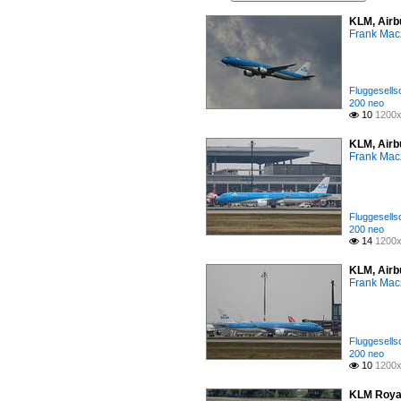
KLM, Airb
Frank Mac
Fluggesells
200 neo
10
1200x

KLM, Airb
Frank Mac
Fluggesells
200 neo
14
1200x

KLM, Airb
Frank Mac
Fluggesells
200 neo
10
1200x

KLM Royal