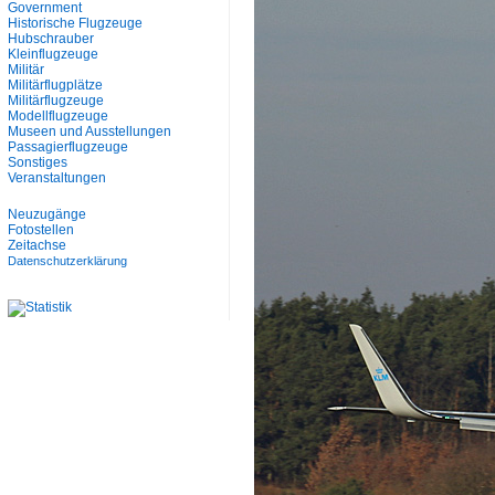
Government
Historische Flugzeuge
Hubschrauber
Kleinflugzeuge
Militär
Militärflugplätze
Militärflugzeuge
Modellflugzeuge
Museen und Ausstellungen
Passagierflugzeuge
Sonstiges
Veranstaltungen
Neuzugänge
Fotostellen
Zeitachse
Datenschutzerklärung