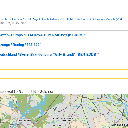
chaften / Europa / KLM Royal Dutch Airlines (KL-KLM)
,
Flughäfen / Schweiz / Zürich (ZRH-L
800 Px, 18.07.2026
haften / Europa / KLM Royal Dutch Airlines (KL-KLM)"
zeuge / Boeing / 737-800"
Deutschland / Berlin-Brandenburg "Willy Brandt" (BER-EDDB)"
preewald > Schönefeld > Selchow