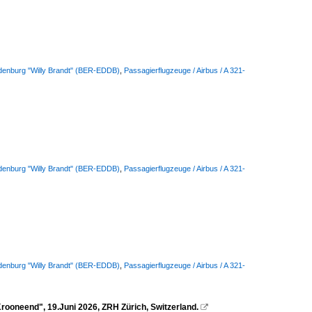
ndenburg "Willy Brandt" (BER-EDDB)
,
Passagierflugzeuge / Airbus / A 321-
ndenburg "Willy Brandt" (BER-EDDB)
,
Passagierflugzeuge / Airbus / A 321-
ndenburg "Willy Brandt" (BER-EDDB)
,
Passagierflugzeuge / Airbus / A 321-
ooneend", 19.Juni 2026, ZRH Zürich, Switzerland.
