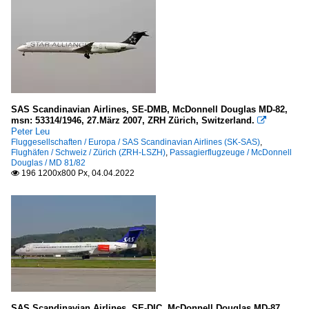
SAS Scandinavian Airlines, SE-DMB, McDonnell Douglas MD-82,
msn: 53314/1946, 27.März 2007, ZRH Zürich, Switzerland.

Peter Leu
Fluggesellschaften / Europa / SAS Scandinavian Airlines (SK-SAS)
,
Flughäfen / Schweiz / Zürich (ZRH-LSZH)
,
Passagierflugzeuge / McDonnell
Douglas / MD 81/82
196 1200x800 Px, 04.04.2022

SAS Scandinavian Airlines, SE-DIC, McDonnell Douglas MD-87,