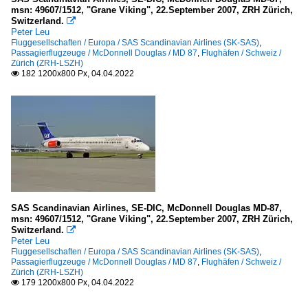
msn: 49607/1512, "Grane Viking", 22.September 2007, ZRH Zürich,
Switzerland.

Peter Leu
Fluggesellschaften / Europa / SAS Scandinavian Airlines (SK-SAS)
,
Passagierflugzeuge / McDonnell Douglas / MD 87
,
Flughäfen / Schweiz /
Zürich (ZRH-LSZH)
182 1200x800 Px, 04.04.2022

SAS Scandinavian Airlines, SE-DIC, McDonnell Douglas MD-87,
msn: 49607/1512, "Grane Viking", 22.September 2007, ZRH Zürich,
Switzerland.

Peter Leu
Fluggesellschaften / Europa / SAS Scandinavian Airlines (SK-SAS)
,
Passagierflugzeuge / McDonnell Douglas / MD 87
,
Flughäfen / Schweiz /
Zürich (ZRH-LSZH)
179 1200x800 Px, 04.04.2022
