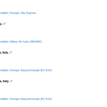
chaften / Europa / Sky Express
y.

chaften / Afrika / Air Cairo (SM-MSC)
 Italy.

schaften / Europa / EasyJet Europe (EC-EJU)
 Italy.

schaften / Europa / EasyJet Europe (EC-EJU)