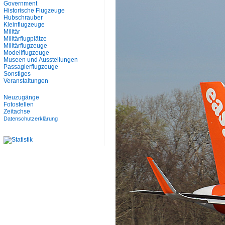
Government
Historische Flugzeuge
Hubschrauber
Kleinflugzeuge
Militär
Militärflugplätze
Militärflugzeuge
Modellflugzeuge
Museen und Ausstellungen
Passagierflugzeuge
Sonstiges
Veranstaltungen
Neuzugänge
Fotostellen
Zeitachse
Datenschutzerklärung