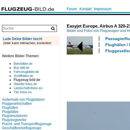
Forum
Kontakt
Impressum
Easyjet Europe, Airbus A 320-2
Bilder und Fotos von Flugzeugen und 
Passagierflu
Lade Deine Bilder hoch!
Jeder kann mitmachen, kostenlos!
Flughäfen /
Fluggesells
Weitere Bilder-Themen:
Bahnbilder.de
Bus-bild.de
Fahrzeugbilder.de
Schiffbilder.de
Flugzeug-bild.de
Staedte-fotos.de
Landschaftsfotos.eu
Tier-fotos.eu
Außerhalb von Flugplätzen
Fluggesellschaften
Flughäfen
Flugplätze
Flugsimulatoren
Flugzeugwerke
Fracht- und Transportflugzeuge
Geschäftsreiseflugzeuge