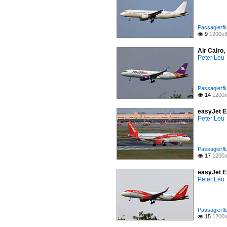
Passagierfl
9
1200x8

Air Cairo
Peter Leu
Passagierfl
14
1200x

easyJet E
Peter Leu
Passagierfl
17
1200x

easyJet E
Peter Leu
Passagierfl
15
1200x
