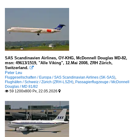
SAS Scandinavien Airlines, OY-KHG, McDonnell Douglas MD-82,
msn: 49613/1519, "Alle Viking", 12.Mai 2008, ZRH Zürich,
Switzerland.

Peter Leu
Fluggesellschaften / Europa / SAS Scandinavian Airlines (SK-SAS)
,
Flughäfen / Schweiz / Zürich (ZRH-LSZH)
,
Passagierflugzeuge / McDonnell
Douglas / MD 81/82
59 1200x800 Px, 22.05.2026

