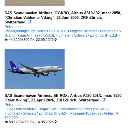
SAS Scandinavien Airlines, OY-KBO, Airbus A319-132, msn: 2850,
"Christian Valdemar Viking", 22.Juni 2008, ZRH Zürich,
Switzerland.

Peter Leu
Passagierflugzeuge / Airbus / A 319-100
,
Fluggesellschaften / Europa / SAS
Scandinavian Airlines (SK-SAS)
,
Flughäfen / Schweiz / Zürich (ZRH-LSZH)
44 1200x800 Px, 22.05.2026


SAS Scandinavan Airlines, SE-ROX, Airbus A320-251N, msn: 9330,
"Roar Viking", 23.April 2026, ZRH Zürich, Switzerland.

Peter Leu
Fluggesellschaften / Europa / SAS Scandinavian Airlines (SK-SAS)
,
Flughäfen / Schweiz / Zürich (ZRH-LSZH)
,
Passagierflugzeuge / Airbus / A
320-200 neo
58 1200x800 Px, 14.05.2026

