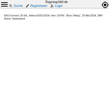
flugzeug-bild.de
Suche
Registrieren
Login
SAS Connect, EI-SIL, Airbus A320-251N, msn: 10764, "Brun Viking", 25.Mai 2026, ZRH
Zürich, Switzerland