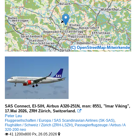
(C) OpenStreetMap-Mitwirkende
SAS Connect, EI-SIH, Airbus A320-251N, msn: 8551, "Imar Viking",
17.Mai 2026, ZRH Zürich, Switzerland.

Peter Leu
Fluggesellschaften / Europa / SAS Scandinavian Airlines (SK-SAS)
,
Flughäfen / Schweiz / Zürich (ZRH-LSZH)
,
Passagierflugzeuge / Airbus / A
320-200 neo
41 1200x800 Px, 26.05.2026

