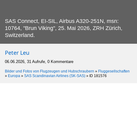
SAS Connect, EI-SIL, Airbus A320-251N, msn:
10764, "Brun Viking", 25.
Mai 2026, ZRH Zürich,
Switzerland.
Peter Leu
06.06.2026, 31 Aufrufe, 0 Kommentare
Bilder und Fotos von Flugzeugen und Hubschraubern
»
Fluggesellschaften
»
Europa
»
SAS Scandinavian Airlines (SK-SAS)
»
ID 181576