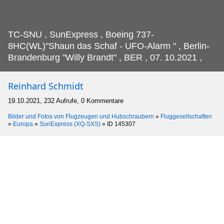
TC-SNU , SunExpress , Boeing 737-
8HC(WL)"Shaun das Schaf - UFO-Alarm " , Berlin-
Brandenburg "Willy Brandt" , BER , 07.
10.2021 ,
Reinhard Schmidt
19.10.2021, 232 Aufrufe, 0 Kommentare
Bilder und Fotos von Flugzeugen und Hubschraubern
»
Fluggesellschaften
»
Europa
»
SunExpress (XQ-SXS)
»
ID 145307