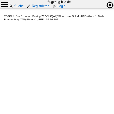
flugzeug-bild.de
Suche
Registrieren
Login
TC-SNU , SunExpress , Boeing 737-8HC(WL)"Shaun das Schaf - UFO-Alarm " , Berlin-
Brandenburg "Willy Brandt" , BER , 07.10.2021 ,