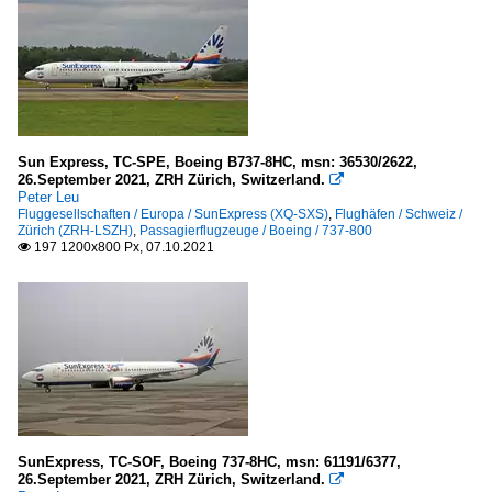
Sun Express, TC-SPE, Boeing B737-8HC, msn: 36530/2622,
26.September 2021, ZRH Zürich, Switzerland.

Peter Leu
Fluggesellschaften / Europa / SunExpress (XQ-SXS)
,
Flughäfen / Schweiz /
Zürich (ZRH-LSZH)
,
Passagierflugzeuge / Boeing / 737-800
197 1200x800 Px, 07.10.2021

SunExpress, TC-SOF, Boeing 737-8HC, msn: 61191/6377,
26.September 2021, ZRH Zürich, Switzerland.
