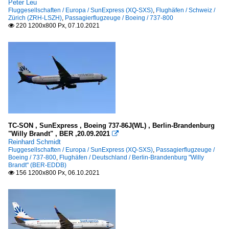
Peter Leu
Fluggesellschaften / Europa / SunExpress (XQ-SXS)
,
Flughäfen / Schweiz /
Zürich (ZRH-LSZH)
,
Passagierflugzeuge / Boeing / 737-800
220 1200x800 Px, 07.10.2021

TC-SON , SunExpress , Boeing 737-86J(WL) , Berlin-Brandenburg
"Willy Brandt" , BER ,20.09.2021

Reinhard Schmidt
Fluggesellschaften / Europa / SunExpress (XQ-SXS)
,
Passagierflugzeuge /
Boeing / 737-800
,
Flughäfen / Deutschland / Berlin-Brandenburg "Willy
Brandt" (BER-EDDB)
156 1200x800 Px, 06.10.2021
