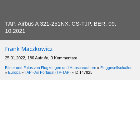
TAP, Airbus A 321-251NX, CS-TJP, BER, 09.
10.2021
Frank Maczkowicz
25.01.2022, 186 Aufrufe, 0 Kommentare
Bilder und Fotos von Flugzeugen und Hubschraubern
»
Fluggesellschaften
»
Europa
»
TAP - Air Portugal (TP-TAP)
»
ID 147825