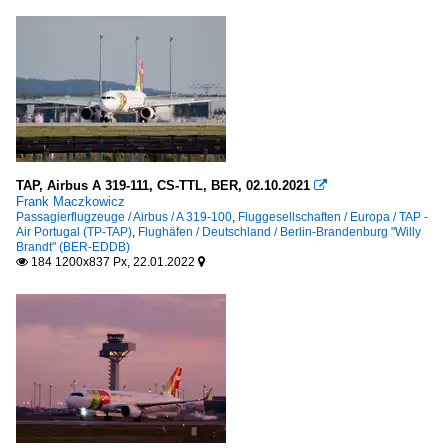
TAP, Airbus A 319-111, CS-TTL, BER, 02.10.2021

Frank Maczkowicz
Passagierflugzeuge / Airbus / A 319-100
,
Fluggesellschaften / Europa / TAP -
Air Portugal (TP-TAP)
,
Flughäfen / Deutschland / Berlin-Brandenburg "Willy
Brandt" (BER-EDDB)
184 1200x837 Px, 22.01.2022

