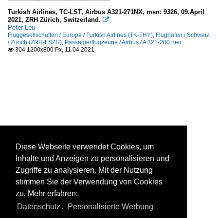
Turkish Airlines, TC-LST, Airbus A321-271NX, msn: 9326, 09.April
2021, ZRH Zürich, Switzerland.

Peter Leu
Fluggesellschaften / Europa / Turkish Airlines (TK-THY)
,
Flughäfen / Schweiz
/ Zürich (ZRH-LSZH)
,
Passagierflugzeuge / Airbus / A 321-200 neo
304 1200x800 Px, 11.04.2021

Diese Webseite verwendet Cookies, um
Inhalte und Anzeigen zu personalisieren und
Zugriffe zu analysieren. Mit der Nutzung
stimmen Sie der Verwendung von Cookies
zu. Mehr erfahren:
Datenschutz
,
Personalisierte Werbung