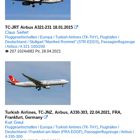
TC-JRT Airbus A321-231 18.01.2015

Claus Seifert
Fluggesellschaften / Europa / Turkish Airlines (TK-THY)
,
Flughäfen /
Deutschland / Stuttgart "Manfred Rommel" (STR-EDDS)
,
Passagierflugzeuge
/ Airbus / A 321-100/200
207 1024x682 Px, 28.04.2021

Turkish Airlines, TC-JNZ, Airbus, A330-303, 22.04.2021, FRA,
Frankfurt, Germany

Kurt Greul
Fluggesellschaften / Europa / Turkish Airlines (TK-THY)
,
Flughäfen /
Deutschland / Frankfurt am Main (FRA-EDDF)
,
Passagierflugzeuge / Airbus /
A 330-300