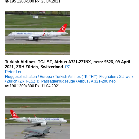
195 1200x800 Px, 23.04.2021

Turkish Airlines, TC-LST, Airbus A321-271NX, msn: 9326, 09.April
2021, ZRH Zürich, Switzerland.

Peter Leu
Fluggesellschaften / Europa / Turkish Airlines (TK-THY)
,
Flughäfen / Schweiz
/ Zürich (ZRH-LSZH)
,
Passagierflugzeuge / Airbus / A 321-200 neo
190 1200x800 Px, 11.04.2021
