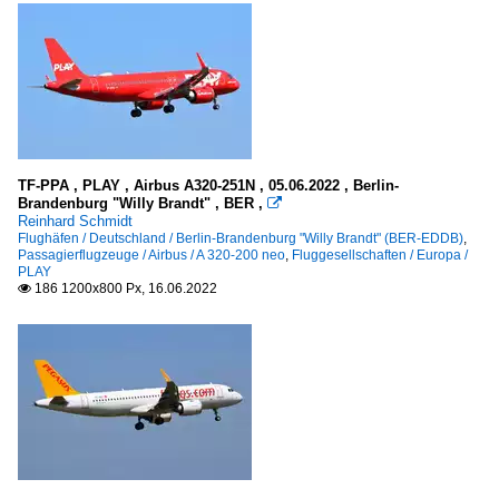
TF-PPA , PLAY , Airbus A320-251N , 05.06.2022 , Berlin-
Brandenburg "Willy Brandt" , BER ,

Reinhard Schmidt
Flughäfen / Deutschland / Berlin-Brandenburg "Willy Brandt" (BER-EDDB)
,
Passagierflugzeuge / Airbus / A 320-200 neo
,
Fluggesellschaften / Europa /
PLAY
186 1200x800 Px, 16.06.2022
