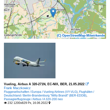
(C) OpenStreetMap-Mitwirkende
Vueling, Airbus A 320-271N, EC-NIX, BER, 21.05.2022

Frank Maczkowicz
Fluggesellschaften / Europa / Vueling Airlines (VY-VLG)
,
Flughäfen /
Deutschland / Berlin-Brandenburg "Willy Brandt" (BER-EDDB)
,
Passagierflugzeuge / Airbus / A 320-200 neo
232 1200x829 Px, 16.06.2022

