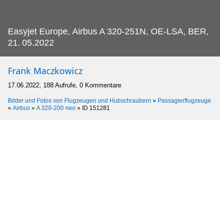
Easyjet Europe, Airbus A 320-251N, OE-LSA, BER,
21.
05.2022
Frank Maczkowicz
17.06.2022, 188 Aufrufe, 0 Kommentare
Bilder und Fotos von Flugzeugen und Hubschraubern
»
Passagierflugzeuge
»
Airbus
»
A 320-200 neo
»
ID 151281