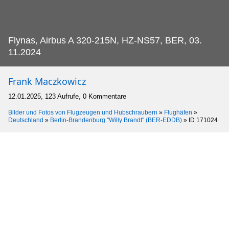
Flynas, Airbus A 320-215N, HZ-NS57, BER, 03.
11.2024
Frank Maczkowicz
12.01.2025, 123 Aufrufe, 0 Kommentare
Bilder und Fotos von Flugzeugen und Hubschraubern
»
Flughäfen
»
Deutschland
»
Berlin-Brandenburg "Willy Brandt" (BER-EDDB)
»
ID 171024