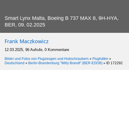
Smart Lynx Malta, Boeing B 737 MAX 8, 9H-HYA,
BER, 09.
02.2025
Frank Maczkowicz
12.03.2025, 96 Aufrufe, 0 Kommentare
Bilder und Fotos von Flugzeugen und Hubschraubern
»
Flughäfen
»
Deutschland
»
Berlin-Brandenburg "Willy Brandt" (BER-EDDB)
»
ID 172292