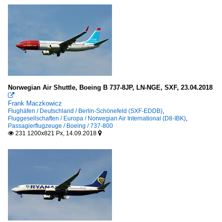
Norwegian Air Shuttle, Boeing B 737-8JP, LN-NGE, SXF, 23.04.2018

Frank Maczkowicz
Flughäfen / Deutschland / Berlin-Schönefeld (SXF-EDDB)
,
Fluggesellschaften / Europa / Norwegian Air International (D8-IBK)
,
Passagierflugzeuge / Boeing / 737-800
231 1200x821 Px, 14.09.2018

