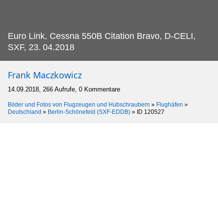
Euro Link, Cessna 550B Citation Bravo, D-CELI,
SXF, 23.
04.2018
Frank Maczkowicz
14.09.2018, 266 Aufrufe, 0 Kommentare
Bilder und Fotos von Flugzeugen und Hubschraubern
»
Flughäfen
»
Deutschland
»
Berlin-Schönefeld (SXF-EDDB)
»
ID 120527