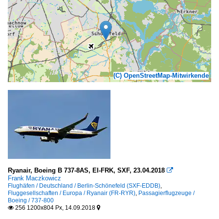
(C) OpenStreetMap-Mitwirkende
Ryanair, Boeing B 737-8AS, EI-FRK, SXF, 23.04.2018

Frank Maczkowicz
Flughäfen / Deutschland / Berlin-Schönefeld (SXF-EDDB)
,
Fluggesellschaften / Europa / Ryanair (FR-RYR)
,
Passagierflugzeuge /
Boeing / 737-800
256 1200x804 Px, 14.09.2018

