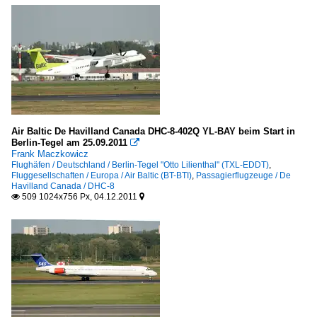
Air Baltic De Havilland Canada DHC-8-402Q YL-BAY beim Start in
Berlin-Tegel am 25.09.2011

Frank Maczkowicz
Flughäfen / Deutschland / Berlin-Tegel "Otto Lilienthal" (TXL-EDDT)
,
Fluggesellschaften / Europa / Air Baltic (BT-BTI)
,
Passagierflugzeuge / De
Havilland Canada / DHC-8
509 1024x756 Px, 04.12.2011

