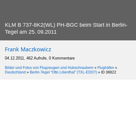
KLM B 737-8K2(WL) PH-BGC beim Start in Berlin-
Tegel am 25.
09.2011
Frank Maczkowicz
04.12.2011, 462 Aufrufe, 0 Kommentare
Bilder und Fotos von Flugzeugen und Hubschraubern
»
Flughäfen
»
Deutschland
»
Berlin-Tegel "Otto Lilienthal" (TXL-EDDT)
»
ID 38822