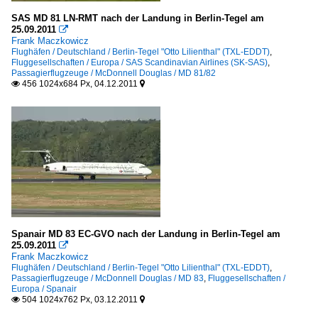
SAS MD 81 LN-RMT nach der Landung in Berlin-Tegel am
25.09.2011

Frank Maczkowicz
Flughäfen / Deutschland / Berlin-Tegel "Otto Lilienthal" (TXL-EDDT)
,
Fluggesellschaften / Europa / SAS Scandinavian Airlines (SK-SAS)
,
Passagierflugzeuge / McDonnell Douglas / MD 81/82
456 1024x684 Px, 04.12.2011


Spanair MD 83 EC-GVO nach der Landung in Berlin-Tegel am
25.09.2011

Frank Maczkowicz
Flughäfen / Deutschland / Berlin-Tegel "Otto Lilienthal" (TXL-EDDT)
,
Passagierflugzeuge / McDonnell Douglas / MD 83
,
Fluggesellschaften /
Europa / Spanair
504 1024x762 Px, 03.12.2011

