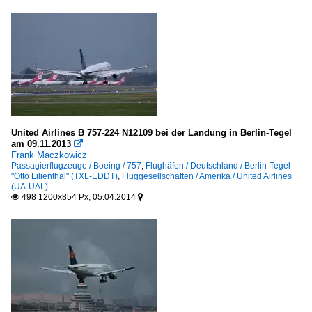
United Airlines B 757-224 N12109 bei der Landung in Berlin-Tegel
am 09.11.2013

Frank Maczkowicz
Passagierflugzeuge / Boeing / 757
,
Flughäfen / Deutschland / Berlin-Tegel
"Otto Lilienthal" (TXL-EDDT)
,
Fluggesellschaften / Amerika / United Airlines
(UA-UAL)
498 1200x854 Px, 05.04.2014

