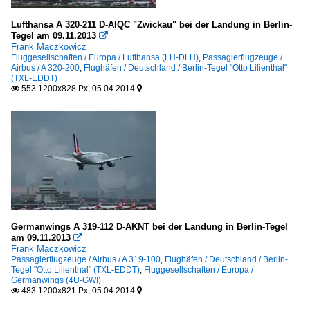
Lufthansa A 320-211 D-AIQC "Zwickau" bei der Landung in Berlin-
Tegel am 09.11.2013

Frank Maczkowicz
Fluggesellschaften / Europa / Lufthansa (LH-DLH)
,
Passagierflugzeuge /
Airbus / A 320-200
,
Flughäfen / Deutschland / Berlin-Tegel "Otto Lilienthal"
(TXL-EDDT)
553 1200x828 Px, 05.04.2014


Germanwings A 319-112 D-AKNT bei der Landung in Berlin-Tegel
am 09.11.2013

Frank Maczkowicz
Passagierflugzeuge / Airbus / A 319-100
,
Flughäfen / Deutschland / Berlin-
Tegel "Otto Lilienthal" (TXL-EDDT)
,
Fluggesellschaften / Europa /
Germanwings (4U-GWI)
483 1200x821 Px, 05.04.2014

