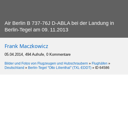
Air Berlin B 737-76J D-ABLA bei der Landung in
Berlin-Tegel am 09.
11.2013
Frank Maczkowicz
05.04.2014, 494 Aufrufe, 0 Kommentare
Bilder und Fotos von Flugzeugen und Hubschraubern
»
Flughäfen
»
Deutschland
»
Berlin-Tegel "Otto Lilienthal" (TXL-EDDT)
»
ID 64586