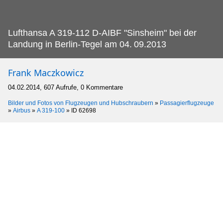
Lufthansa A 319-112 D-AIBF "Sinsheim" bei der
Landung in Berlin-Tegel am 04.
09.2013
Frank Maczkowicz
04.02.2014, 607 Aufrufe, 0 Kommentare
Bilder und Fotos von Flugzeugen und Hubschraubern
»
Passagierflugzeuge
»
Airbus
»
A 319-100
»
ID 62698