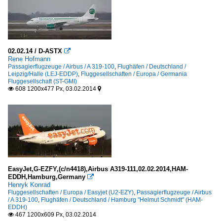
02.02.14 / D-ASTX

Rene Hofmann
Passagierflugzeuge / Airbus / A 319-100
,
Flughäfen / Deutschland /
Leipzig/Halle (LEJ-EDDP)
,
Fluggesellschaften / Europa / Germania
Fluggesellschaft (ST-GMI)
608 1200x477 Px, 03.02.2014


EasyJet,G-EZFY,(c/n4418),Airbus A319-111,02.02.2014,HAM-
EDDH,Hamburg,Germany

Henryk Konrad
Fluggesellschaften / Europa / Easyjet (U2-EZY)
,
Passagierflugzeuge / Airbus
/ A 319-100
,
Flughäfen / Deutschland / Hamburg "Helmut Schmidt" (HAM-
EDDH)
467 1200x609 Px, 03.02.2014
