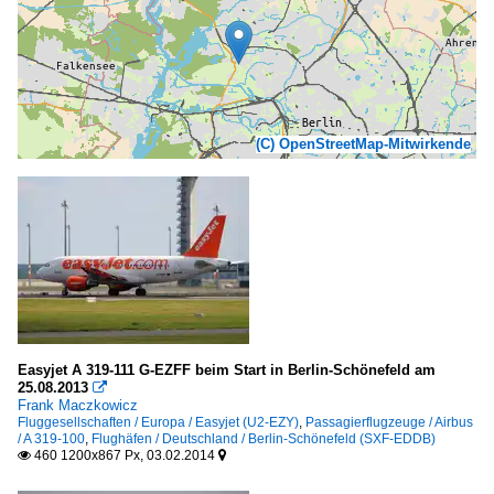
(C) OpenStreetMap-Mitwirkende
Easyjet A 319-111 G-EZFF beim Start in Berlin-Schönefeld am
25.08.2013

Frank Maczkowicz
Fluggesellschaften / Europa / Easyjet (U2-EZY)
,
Passagierflugzeuge / Airbus
/ A 319-100
,
Flughäfen / Deutschland / Berlin-Schönefeld (SXF-EDDB)
460 1200x867 Px, 03.02.2014

