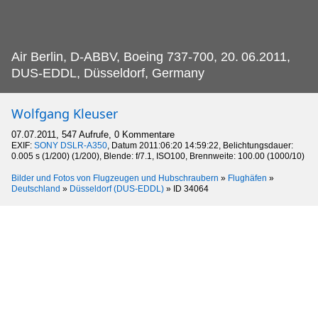
Air Berlin, D-ABBV, Boeing 737-700, 20.
06.2011,
DUS-EDDL, Düsseldorf, Germany
Wolfgang Kleuser
07.07.2011, 547 Aufrufe, 0 Kommentare
EXIF:
SONY DSLR-A350
, Datum 2011:06:20 14:59:22, Belichtungsdauer:
0.005 s (1/200) (1/200), Blende: f/7.1, ISO100, Brennweite: 100.00 (1000/10)
Bilder und Fotos von Flugzeugen und Hubschraubern
»
Flughäfen
»
Deutschland
»
Düsseldorf (DUS-EDDL)
»
ID 34064