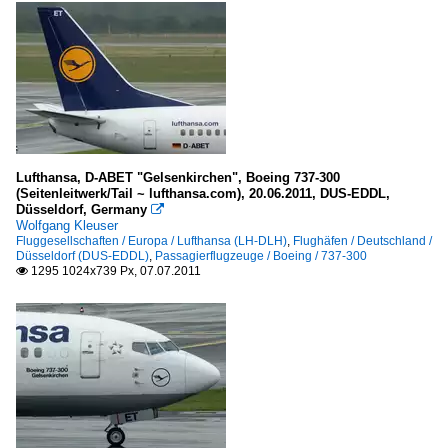
Lufthansa, D-ABET "Gelsenkirchen", Boeing 737-300
(Seitenleitwerk/Tail ~ lufthansa.com), 20.06.2011, DUS-EDDL,
Düsseldorf, Germany

Wolfgang Kleuser
Fluggesellschaften / Europa / Lufthansa (LH-DLH)
,
Flughäfen / Deutschland /
Düsseldorf (DUS-EDDL)
,
Passagierflugzeuge / Boeing / 737-300
1295 1024x739 Px, 07.07.2011
