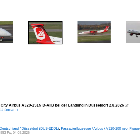
 City Airbus A320-251N D-AIIB bei der Landung in Düsseldorf 2.8.2026

 Schürmann
 Deutschland / Düsseldorf (DUS-EDDL)
,
Passagierflugzeuge / Airbus / A 320-200 neo
,
Flugges
853 Px, 04.08.2026