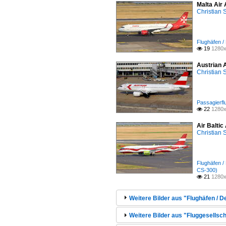
Malta Air
Christian
Flughäfen /
19
1280x

Austrian 
Christian
Passagierfl
22
1280x

Air Balti
Christian
Flughäfen /
CS-300)
21
1280x

Weitere Bilder aus "Flughäfen / 
Weitere Bilder aus "Fluggesellsch