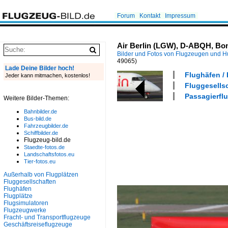
Forum
Kontakt
Impressum
Air Berlin (LGW), D-ABQH, Bom
Bilder und Fotos von Flugzeugen und 
49065)
Lade Deine Bilder hoch!
Flughäfen /
Jeder kann mitmachen, kostenlos!
Fluggesellsc
Passagierfl
Weitere Bilder-Themen:
Bahnbilder.de
Bus-bild.de
Fahrzeugbilder.de
Schiffbilder.de
Flugzeug-bild.de
Staedte-fotos.de
Landschaftsfotos.eu
Tier-fotos.eu
Außerhalb von Flugplätzen
Fluggesellschaften
Flughäfen
Flugplätze
Flugsimulatoren
Flugzeugwerke
Fracht- und Transportflugzeuge
Geschäftsreiseflugzeuge