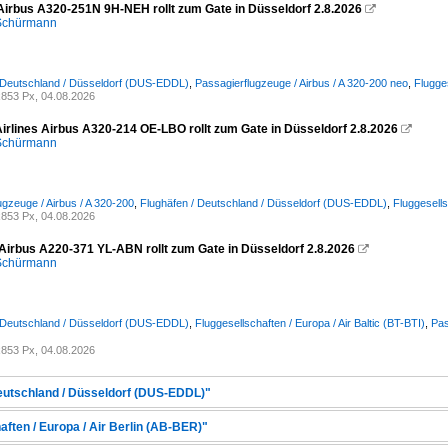
 Airbus A320-251N 9H-NEH rollt zum Gate in Düsseldorf 2.8.2026

 Schürmann
 Deutschland / Düsseldorf (DUS-EDDL)
,
Passagierflugzeuge / Airbus / A 320-200 neo
,
Flugge
853 Px, 04.08.2026
Airlines Airbus A320-214 OE-LBO rollt zum Gate in Düsseldorf 2.8.2026

 Schürmann
ugzeuge / Airbus / A 320-200
,
Flughäfen / Deutschland / Düsseldorf (DUS-EDDL)
,
Fluggesells
853 Px, 04.08.2026
c Airbus A220-371 YL-ABN rollt zum Gate in Düsseldorf 2.8.2026

 Schürmann
 Deutschland / Düsseldorf (DUS-EDDL)
,
Fluggesellschaften / Europa / Air Baltic (BT-BTI)
,
Pas
853 Px, 04.08.2026
Deutschland / Düsseldorf (DUS-EDDL)"
aften / Europa / Air Berlin (AB-BER)"