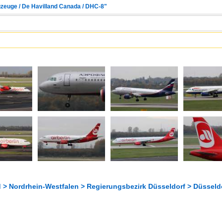
gzeuge / De Havilland Canada / DHC-8"
 > Nordrhein-Westfalen > Regierungsbezirk Düsseldorf > Düsseldo