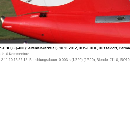
~DHC, 8Q-400 (Seitenleitwerk/Tail), 10.11.2012, DUS-EDDL, Düsseldorf, Germ
rufe, 0 Kommentare
2:11:10 13:56:18, Belichtungsdauer: 0.003 s (1/320) (1/320), Blende: f/11.0, ISO1