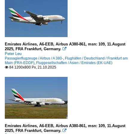
Emirates Airlines, A6-EEB, Airbus A380-861, msn: 109, 11.August
2025, FRA Frankfurt, Germany.

Peter Leu
Passagierflugzeuge / Airbus / A 380-
,
Flughäfen / Deutschland / Frankfurt am
Main (FRA-EDDF)
,
Fluggesellschaften / Asien / Emirates (EK-UAE)
84 1200x800 Px, 21.10.2025

Emirates Airlines, A6-EEB, Airbus A380-861, msn: 109, 11.August
2025, FRA Frankfurt, Germany.
