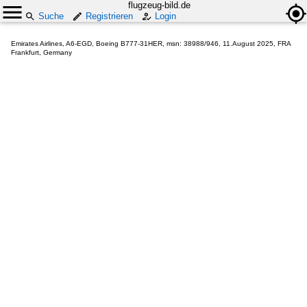
flugzeug-bild.de
Suche
Registrieren
Login
Emirates Airlines, A6-EGD, Boeing B777-31HER, msn: 38988/946, 11.August 2025, FRA
Frankfurt, Germany