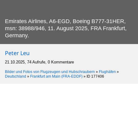
Emirates Airlines, A6-EGD, Boeing B777-31HER,
msn: 38988/946, 11.
August 2025, FRA Frankfurt,
Germany.
Peter Leu
21.10.2025, 74 Aufrufe, 0 Kommentare
Bilder und Fotos von Flugzeugen und Hubschraubern
»
Flughäfen
»
Deutschland
»
Frankfurt am Main (FRA-EDDF)
»
ID 177406