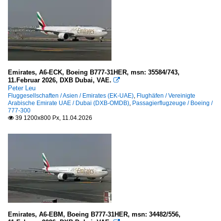
Emirates, A6-ECK, Boeing B777-31HER, msn: 35584/743,
11.Februar 2026, DXB Dubai, VAE.

Peter Leu
Fluggesellschaften / Asien / Emirates (EK-UAE)
,
Flughäfen / Vereinigte
Arabische Emirate UAE / Dubai (DXB-OMDB)
,
Passagierflugzeuge / Boeing /
777-300
39 1200x800 Px, 11.04.2026

Emirates, A6-EBM, Boeing B777-31HER, msn: 34482/556,