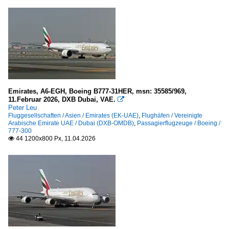
777
777-300
Emirates, A6-EGH, Boeing B777-31HER, msn: 35585/969,
11.Februar 2026, DXB Dubai, VAE.

Peter Leu
Fluggesellschaften / Asien / Emirates (EK-UAE)
,
Flughäfen / Vereinigte
Arabische Emirate UAE / Dubai (DXB-OMDB)
,
Passagierflugzeuge / Boeing /
777-300
44 1200x800 Px, 11.04.2026
