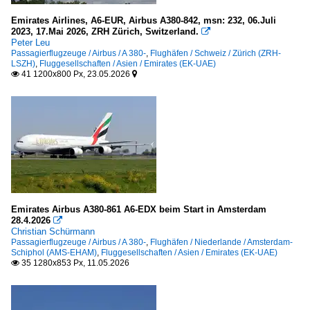
Malediven
Emirates Airlines, A6-EUR, Airbus A380-842, msn: 232, 06.Juli
Male (MLE-VRMM)
2023, 17.Mai 2026, ZRH Zürich, Switzerland.

Peter Leu
Passagierflugzeuge / Airbus / A 380-
,
Flughäfen / Schweiz / Zürich (ZRH-
Malta
LSZH)
,
Fluggesellschaften / Asien / Emirates (EK-UAE)
41 1200x800 Px, 23.05.2026


Malta International Airport (MLA-LMML)
Niederlande
Amsterdam-Schiphol (AMS-EHAM)
Norwegen
Oslo-Gardermoen (OSL-ENGM)
Emirates Airbus A380-861 A6-EDX beim Start in Amsterdam
28.4.2026
Österreich

Christian Schürmann
Passagierflugzeuge / Airbus / A 380-
,
Flughäfen / Niederlande / Amsterdam-
Wien-Schwechat (VIE-LOWW)
Schiphol (AMS-EHAM)
,
Fluggesellschaften / Asien / Emirates (EK-UAE)
35 1280x853 Px, 11.05.2026

Pakistan
Islamabad "Benazir Bhutto" (ISB-OPRN)