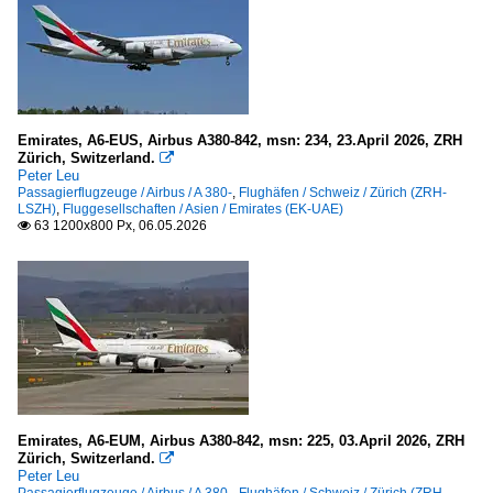
Schweiz
Basel-Mülhausen (BSL-LSZM / MLH-LFSB )
Geneve (GVA)
Zürich (ZRH-LSZH)
Emirates, A6-EUS, Airbus A380-842, msn: 234, 23.April 2026, ZRH
Zürich, Switzerland.

Peter Leu
Seychellen
Passagierflugzeuge / Airbus / A 380-
,
Flughäfen / Schweiz / Zürich (ZRH-
LSZH)
,
Fluggesellschaften / Asien / Emirates (EK-UAE)
Seychelles Intenational Airport, Mahe (SEZ-FSIA)
63 1200x800 Px, 06.05.2026

Spanien
Barcelona-El Prat (BCN-LEBL)
Thailand
Bangkok-Suvarnabhumi (BKK-VTBS)
Emirates, A6-EUM, Airbus A380-842, msn: 225, 03.April 2026, ZRH
Vereinigte Arabische Emirate UAE
Zürich, Switzerland.

Peter Leu
Dubai (DXB-OMDB)