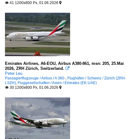
München „Franz Josef Strauß“ (MUC-EDDM)
41 1200x800 Px, 01.06.2026


Frankreich
Paris "Charles de Gaulle" (CDG-LFPG)
Toulouse-Blagnac (TLS-LFBO)
Großbritannien
London Heathrow (LHR)
Emirates Airlines, A6-EOU, Airbus A380-861, msn: 205, 25.Mai
Manchester (MAN-EGCC)
2026, ZRH Zürich, Switzerland.

Peter Leu
Passagierflugzeuge / Airbus / A 380-
,
Flughäfen / Schweiz / Zürich (ZRH-
Indien
LSZH)
,
Fluggesellschaften / Asien / Emirates (EK-UAE)
30 1200x800 Px, 01.06.2026


Trivandrum International Airport (TRV-VOTV)
Italien
Mailand-Malpensa (MXP-LIMC)
Rom-Fiumicino "Leonardo da Vinci" (FCO-LIRF)