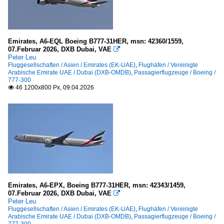
Emirates, A6-EQL Boeing B777-31HER, msn: 42360/1559,
07.Februar 2026, DXB Dubai, VAE

Peter Leu
Fluggesellschaften / Asien / Emirates (EK-UAE)
,
Flughäfen / Vereinigte
Arabische Emirate UAE / Dubai (DXB-OMDB)
,
Passagierflugzeuge / Boeing /
777-300
46 1200x800 Px, 09.04.2026

Emirates, A6-EPX, Boeing B777-31HER, msn: 42343/1459,
07.Februar 2026, DXB Dubai, VAE

Peter Leu
Fluggesellschaften / Asien / Emirates (EK-UAE)
,
Flughäfen / Vereinigte
Arabische Emirate UAE / Dubai (DXB-OMDB)
,
Passagierflugzeuge / Boeing /