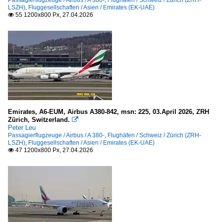
Passagierflugzeuge / Airbus / A 380-
,
Flughäfen / Schweiz / Zürich (ZRH-
LSZH)
,
Fluggesellschaften / Asien / Emirates (EK-UAE)
55 1200x800 Px, 27.04.2026

Flugzeugwerke
Airbus
Hamburg (DE)
Fracht- und Transportflugzeuge
Boeing
Emirates, A6-EUM, Airbus A380-842, msn: 225, 03.April 2026, ZRH
Zürich, Switzerland.

747
Peter Leu
Passagierflugzeuge / Airbus / A 380-
,
Flughäfen / Schweiz / Zürich (ZRH-
777
LSZH)
,
Fluggesellschaften / Asien / Emirates (EK-UAE)
47 1200x800 Px, 27.04.2026

Museen und Ausstellungen
Deutschland
ILA