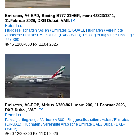
Passagierflugzeuge
Emirates, A6-EPD, Boeing B777-31HER, msn: 42323/1341,
Airbus
11.Februar 2026, DXB Dubai, VAE.

Peter Leu
A 300-
Fluggesellschaften / Asien / Emirates (EK-UAE)
,
Flughäfen / Vereinigte
Arabische Emirate UAE / Dubai (DXB-OMDB)
,
Passagierflugzeuge / Boeing /
A 310-
777-300
45 1200x800 Px, 11.04.2026
A 319-100 CJ

A 320-200
A 330-
A 330-200
A 340-
A 340-300
A 350-900
Emirates, A6-EOP, Airbus A380-861, msn: 200, 11.Februar 2026,
A 380-
DXB Dubai, VAE.

Peter Leu
Passagierflugzeuge / Airbus / A 380-
,
Fluggesellschaften / Asien / Emirates
Boeing
(EK-UAE)
,
Flughäfen / Vereinigte Arabische Emirate UAE / Dubai (DXB-
OMDB)
737-800
50 1200x800 Px, 11.04.2026
