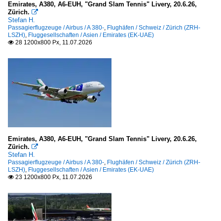
Emirates, A380, A6-EUH, "Grand Slam Tennis" Livery, 20.6.26,
2009
China Southern Airlines (CZ-CSN)
Zürich.

Stefan H.
Emirates Sky Cargo
Passagierflugzeuge / Airbus / A 380-
,
Flughäfen / Schweiz / Zürich (ZRH-
2010
LSZH)
,
Fluggesellschaften / Asien / Emirates (EK-UAE)
28 1200x800 Px, 11.07.2026

2010
Europa
2011
Aer Lingus (EI-EIN)
2012
Air France (AF-AFR)
2013
Brussels Airlines
2014
Condor Flugdienst GmbH (DE-CFG)
2015
Germania Fluggesellschaft (ST-GMI)
2016
Lufthansa (LH-DLH)
Emirates, A380, A6-EUH, "Grand Slam Tennis" Livery, 20.6.26,
2017
Zürich.

Stefan H.
Flughäfen
2018
Passagierflugzeuge / Airbus / A 380-
,
Flughäfen / Schweiz / Zürich (ZRH-
LSZH)
,
Fluggesellschaften / Asien / Emirates (EK-UAE)
2019
23 1200x800 Px, 11.07.2026

Australien
2020
Melbourne (MEL-YMML)
Sydney (SYD-YSSY)
2020