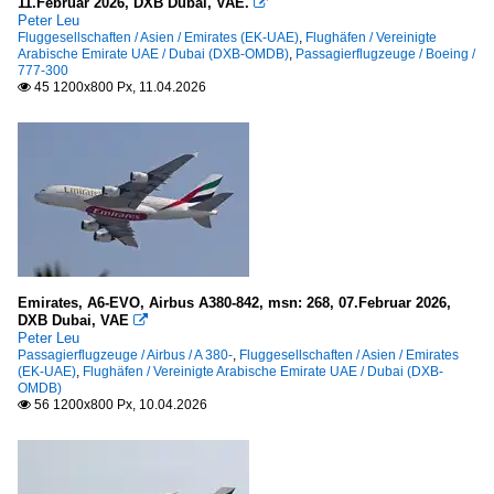
11.Februar 2026, DXB Dubai, VAE.

Peter Leu
Fluggesellschaften / Asien / Emirates (EK-UAE)
,
Flughäfen / Vereinigte
Arabische Emirate UAE / Dubai (DXB-OMDB)
,
Passagierflugzeuge / Boeing /
777-300
45 1200x800 Px, 11.04.2026

Emirates, A6-EVO, Airbus A380-842, msn: 268, 07.Februar 2026,
DXB Dubai, VAE

Peter Leu
Passagierflugzeuge / Airbus / A 380-
,
Fluggesellschaften / Asien / Emirates
(EK-UAE)
,
Flughäfen / Vereinigte Arabische Emirate UAE / Dubai (DXB-
OMDB)
56 1200x800 Px, 10.04.2026
