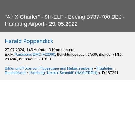
"Air X Charter" - 9H-ELF - Boeing B737-700 BBJ -
Hamburg Airport - 29.
05.2022
Harald Poppendick
27.07.2024, 143 Aufrufe, 0 Kommentare
EXIF:
Panasonic DMC-FZ2000
, Belichtungsdauer: 1/500, Blende: 71/10,
ISO200, Brennweite: 319/10
Bilder und Fotos von Flugzeugen und Hubschraubern
»
Flughäfen
»
Deutschland
»
Hamburg "Helmut Schmidt" (HAM-EDDH)
»
ID 167291