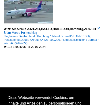
Wizz Air,Airbus A321-231,HA-LTD,HAM-EDDH,Hamburg,21.07.24

Björn-Marco Halmschlag
Flughäfen / Deutschland / Hamburg "Helmut Schmidt" (HAM-EDDH)
,
Passagierflugzeuge / Airbus / A 321-100/200
,
Fluggesellschaften / Europa /
Wizz Air (W6-WZZ)
133 1200x795 Px, 22.07.2024

Diese Webseite verwendet Cookies, um
Inhalte und Anzeigen zu personalisieren und