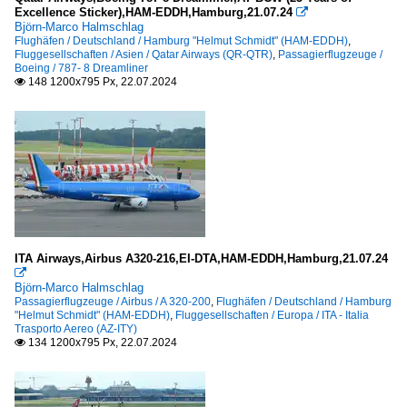
Excellence Sticker),HAM-EDDH,Hamburg,21.07.24

Björn-Marco Halmschlag
Flughäfen / Deutschland / Hamburg "Helmut Schmidt" (HAM-EDDH)
,
Fluggesellschaften / Asien / Qatar Airways (QR-QTR)
,
Passagierflugzeuge /
Boeing / 787- 8 Dreamliner
148 1200x795 Px, 22.07.2024

ITA Airways,Airbus A320-216,EI-DTA,HAM-EDDH,Hamburg,21.07.24

Björn-Marco Halmschlag
Passagierflugzeuge / Airbus / A 320-200
,
Flughäfen / Deutschland / Hamburg
"Helmut Schmidt" (HAM-EDDH)
,
Fluggesellschaften / Europa / ITA - Italia
Trasporto Aereo (AZ-ITY)
134 1200x795 Px, 22.07.2024
