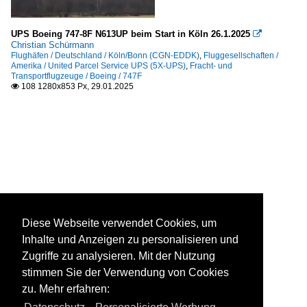
UPS Boeing 747-8F N613UP beim Start in Köln 26.1.2025

Christian Schürmann
Flughäfen / Deutschland / Köln/Bonn (CGN-EDDK)
,
Fluggesellschaften /
Amerika / United Parcel Service UPS (5X-UPS)
,
Fracht- und
Transportflugzeuge / Boeing / 747F
108 1280x853 Px, 29.01.2025

Diese Webseite verwendet Cookies, um
Inhalte und Anzeigen zu personalisieren und
Zugriffe zu analysieren. Mit der Nutzung
stimmen Sie der Verwendung von Cookies
zu. Mehr erfahren: