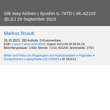
Silk Way Airlines | Ilyushin IL-76TD | 4K-AZ102
@LEJ 29 September 2023
Markus Straub
26.10.2023, 282 Aufrufe, 0 Kommentare
EXIF:
Canon Canon EOS 850D
, Datum 2023:09:29 09:54:19,
Belichtungsdauer: 1/400, Blende: 71/10, ISO200, Brennweite: 275/1
Bilder und Fotos von Flugzeugen und Hubschraubern
»
Flughäfen
»
Deutschland
»
Leipzig/Halle (LEJ-EDDP)
»
ID 162212