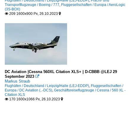
Flughäfen / Deutschland / Leipzig/Halle (LEJ-EDDP)
,
Fracht- und
Transportflugzeuge / Boeing / 777
,
Fluggesellschaften / Europa / AeroLogic
(3S-BOX)
209 1600x900 Px, 26.10.2023


DC Aviation |Cessna 560XL Citation XLS+ | D-CBBB @LEJ 29
September 2023

Markus Straub
Flughäfen / Deutschland / Leipzig/Halle (LEJ-EDDP)
,
Fluggesellschaften /
Europa / DC Aviation (..-DCS)
,
Geschäftsreiseflugzeuge / Cessna / 560 XL -
Citation XLS
170 1600x1066 Px, 26.10.2023

