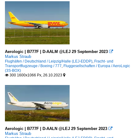
Aerologic | B777F | D-AALM @LEJ 29 September 2023

Markus Straub
Flughäfen / Deutschland / Leipzig/Halle (LEJ-EDDP)
,
Fracht- und
Transportflugzeuge / Boeing / 777
,
Fluggesellschaften / Europa / AeroLogic
(3S-BOX)
300 1600x1066 Px, 26.10.2023


Aerologic | B777F | D-AALN @LEJ 29 September 2023

Markus Straub