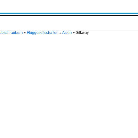
Hubschraubern
»
Fluggesellschaften
»
Asien
»
Silkway