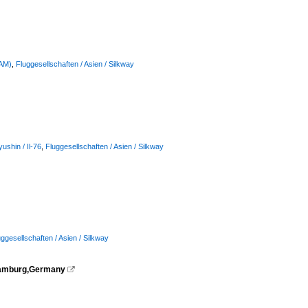
HAM)
,
Fluggesellschaften / Asien / Silkway
ushin / Il-76
,
Fluggesellschaften / Asien / Silkway
uggesellschaften / Asien / Silkway
Hamburg,Germany
