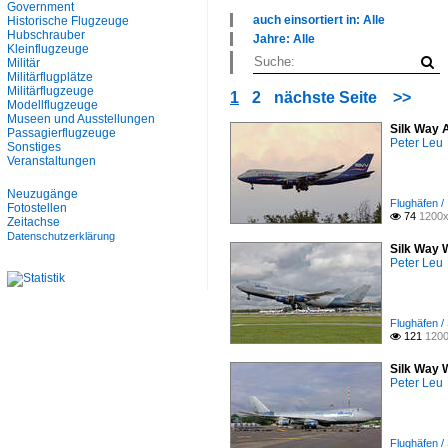
Government
auch einsortiert in: Alle
Historische Flugzeuge
×
Hubschrauber
Jahre: Alle
Kleinflugzeuge
Alle Kategorien
×
Militär
Flughäfen
Alle Jahre
Militärflugplätze
Fracht- und Transportflugzeuge
2000
Militärflugzeuge
1
2
nächste Seite
>>
Geschäftsreiseflugzeuge
2010
Modellflugzeuge
Militärflugplätze
2020
Museen und Ausstellungen
Silk Way 
Passagierflugzeuge
Peter Leu
Sonstiges
Veranstaltungen
Neuzugänge
Flughäfen /
Fotostellen
74
1200x

Zeitachse
Datenschutzerklärung
Silk Way 
Peter Leu
Flughäfen /
121
1200

Silk Way 
Peter Leu
Flughäfen /