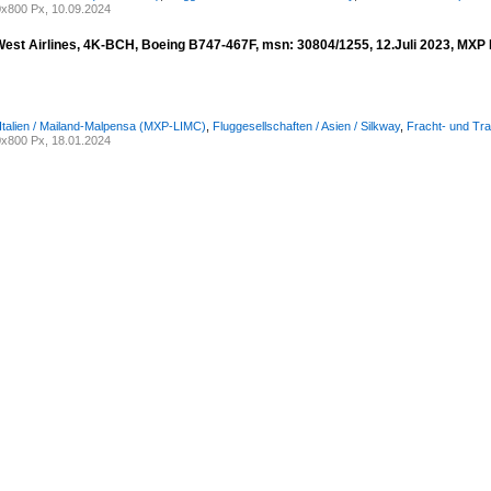
x800 Px, 10.09.2024
West Airlines, 4K-BCH, Boeing B747-467F, msn: 30804/1255, 12.Juli 2023, MXP M
 Italien / Mailand-Malpensa (MXP-LIMC)
,
Fluggesellschaften / Asien / Silkway
,
Fracht- und Tra
x800 Px, 18.01.2024