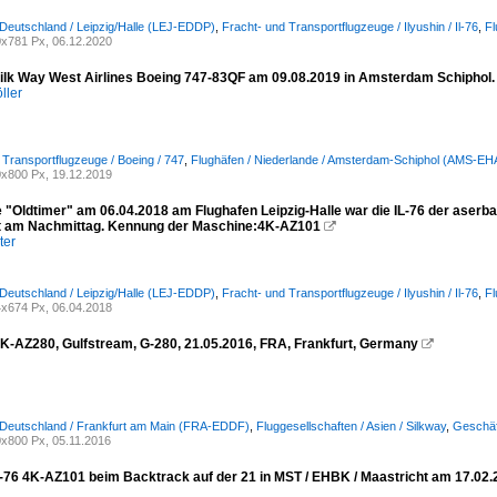
 Deutschland / Leipzig/Halle (LEJ-EDDP)
,
Fracht- und Transportflugzeuge / Ilyushin / Il-76
,
Fl
x781 Px, 06.12.2020
lk Way West Airlines Boeing 747-83QF am 09.08.2019 in Amsterdam Schiphol.
ller
 Transportflugzeuge / Boeing / 747
,
Flughäfen / Niederlande / Amsterdam-Schiphol (AMS-E
x800 Px, 19.12.2019
 "Oldtimer" am 06.04.2018 am Flughafen Leipzig-Halle war die IL-76 der aserba
t am Nachmittag. Kennung der Maschine:4K-AZ101

ter
 Deutschland / Leipzig/Halle (LEJ-EDDP)
,
Fracht- und Transportflugzeuge / Ilyushin / Il-76
,
Fl
x674 Px, 06.04.2018
4K-AZ280, Gulfstream, G-280, 21.05.2016, FRA, Frankfurt, Germany

 Deutschland / Frankfurt am Main (FRA-EDDF)
,
Fluggesellschaften / Asien / Silkway
,
Geschäf
x800 Px, 05.11.2016
L-76 4K-AZ101 beim Backtrack auf der 21 in MST / EHBK / Maastricht am 17.02