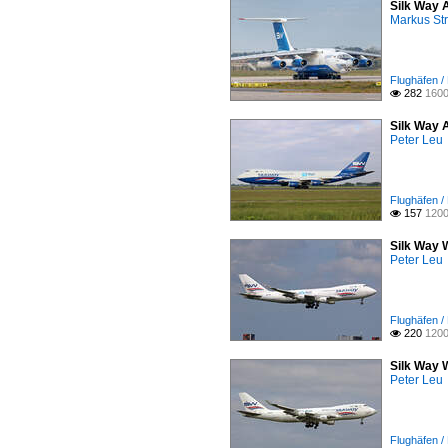
Silk Way 
Markus St
Flughäfen /
282
1600

Silk Way 
Peter Leu
Flughäfen 
157
1200

Silk Way 
Peter Leu
Flughäfen 
220
1200

Silk Way 
Peter Leu
Flughäfen 