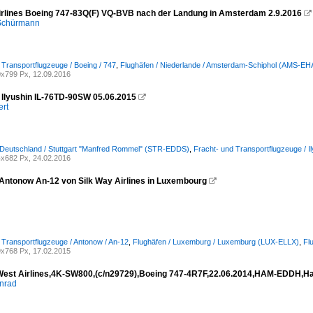
irlines Boeing 747-83Q(F) VQ-BVB nach der Landung in Amsterdam 2.9.2016

 Schürmann
 Transportflugzeuge / Boeing / 747
,
Flughäfen / Niederlande / Amsterdam-Schiphol (AMS-E
x799 Px, 12.09.2016
Ilyushin IL-76TD-90SW 05.06.2015

ert
 Deutschland / Stuttgart "Manfred Rommel" (STR-EDDS)
,
Fracht- und Transportflugzeuge / Ily
x682 Px, 24.02.2016
Antonow An-12 von Silk Way Airlines in Luxembourg

 Transportflugzeuge / Antonow / An-12
,
Flughäfen / Luxemburg / Luxemburg (LUX-ELLX)
,
Fl
x768 Px, 17.02.2015
West Airlines,4K-SW800,(c/n29729),Boeing 747-4R7F,22.06.2014,HAM-EDDH,
nrad