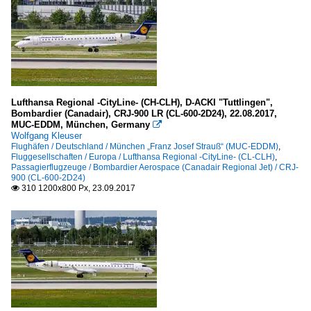
Lufthansa Regional -CityLine- (CH-CLH), D-ACKI "Tuttlingen",
Bombardier (Canadair), CRJ-900 LR (CL-600-2D24), 22.08.2017,
MUC-EDDM, München, Germany

Wolfgang Kleuser
Flughäfen / Deutschland / München „Franz Josef Strauß“ (MUC-EDDM)
,
Fluggesellschaften / Europa / Lufthansa Regional -CityLine- (CL-CLH)
,
Passagierflugzeuge / Bombardier Aerospace (Canadair Regional Jet) / CRJ-
900 (CL-600-2D24)
310 1200x800 Px, 23.09.2017
