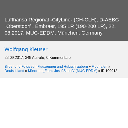
Lufthansa Regional -CityLine- (CH-CLH), D-AEBC
"Oberstdorf", Embraer, 195 LR (190-200 LR), 22.
08.2017, MUC-EDDM, München, Germany
Wolfgang Kleuser
23.09.2017, 348 Aufrufe, 0 Kommentare
Bilder und Fotos von Flugzeugen und Hubschraubern
»
Flughäfen
»
Deutschland
»
München „Franz Josef Strauß“ (MUC-EDDM)
»
ID 109918