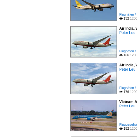
Flughäfen /
132
1200

Air India
Peter Leu
Flughäfen /
166
1200

Air India
Peter Leu
Flughäfen /
176
1200

Vietnam A
Peter Leu
Fluggesells
152
1200
