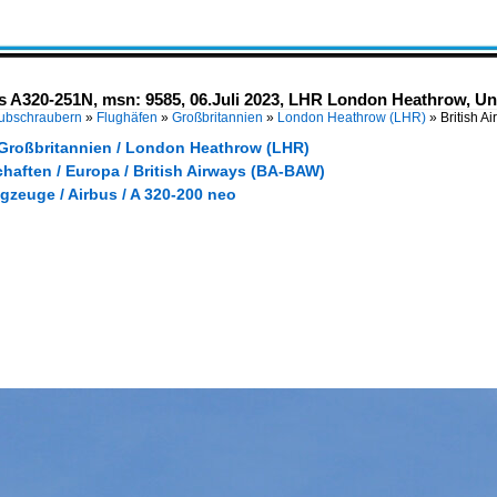
us A320-251N, msn: 9585, 06.Juli 2023, LHR London Heathrow, U
Hubschraubern
»
Flughäfen
»
Großbritannien
»
London Heathrow (LHR)
»
British A
 Großbritannien / London Heathrow (LHR)
haften / Europa / British Airways (BA-BAW)
gzeuge / Airbus / A 320-200 neo