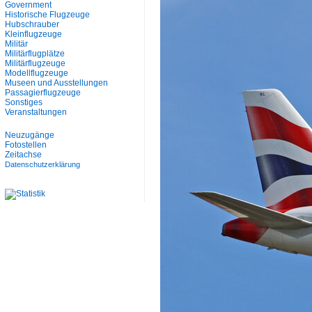
Government
Historische Flugzeuge
Hubschrauber
Kleinflugzeuge
Militär
Militärflugplätze
Militärflugzeuge
Modellflugzeuge
Museen und Ausstellungen
Passagierflugzeuge
Sonstiges
Veranstaltungen
Neuzugänge
Fotostellen
Zeitachse
Datenschutzerklärung