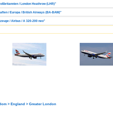
Großbritannien / London Heathrow (LHR)"
haften / Europa / British Airways (BA-BAW)"
zeuge / Airbus / A 320-200 neo"
dom > England > Greater London