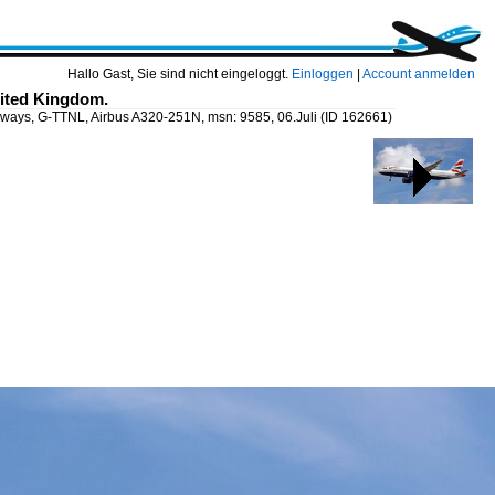
Hallo Gast, Sie sind nicht eingeloggt.
Einloggen
|
Account anmelden
nited Kingdom.
irways, G-TTNL, Airbus A320-251N, msn: 9585, 06.Juli
(ID 162661)