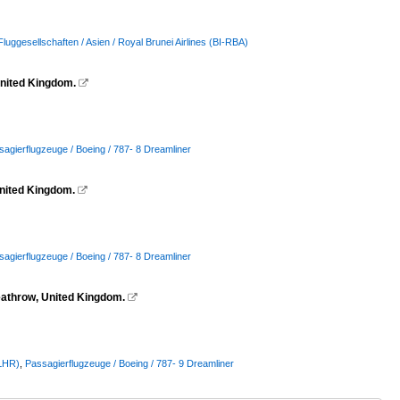
Fluggesellschaften / Asien / Royal Brunei Airlines (BI-RBA)
United Kingdom.

agierflugzeuge / Boeing / 787- 8 Dreamliner
United Kingdom.

agierflugzeuge / Boeing / 787- 8 Dreamliner
eathrow, United Kingdom.

(LHR)
,
Passagierflugzeuge / Boeing / 787- 9 Dreamliner