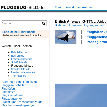
Forum
Kontakt
Impressum
British Airways, G-TTNL, Airb
Bilder und Fotos von Flugzeugen und 
Flughäfen /
Lade Deine Bilder hoch!
Jeder kann mitmachen, kostenlos!
Fluggesellsc
Passagierflu
Weitere Bilder-Themen:
Bahnbilder.de
Bus-bild.de
Fahrzeugbilder.de
Schiffbilder.de
Flugzeug-bild.de
Staedte-fotos.de
Landschaftsfotos.eu
Tier-fotos.eu
Außerhalb von Flugplätzen
Fluggesellschaften
Flughäfen
Flugplätze
Flugsimulatoren
Flugzeugwerke
Fracht- und Transportflugzeuge
Geschäftsreiseflugzeuge