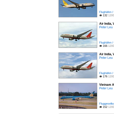
Flughäfen /
132
1200

Air India
Peter Leu
Flughäfen /
166
1200

Air India
Peter Leu
Flughäfen /
176
1200

Vietnam A
Peter Leu
Fluggesells
152
1200
