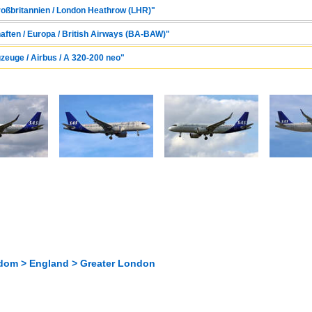
Großbritannien / London Heathrow (LHR)"
haften / Europa / British Airways (BA-BAW)"
zeuge / Airbus / A 320-200 neo"
dom > England > Greater London