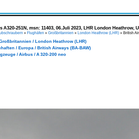
us A320-251N, msn: 11403, 06.Juli 2023, LHR London Heathrow, 
Hubschraubern
»
Flughäfen
»
Großbritannien
»
London Heathrow (LHR)
»
British A
 Großbritannien / London Heathrow (LHR)
haften / Europa / British Airways (BA-BAW)
gzeuge / Airbus / A 320-200 neo