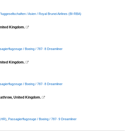
Fluggesellschaften / Asien / Royal Brunei Airlines (BI-RBA)
United Kingdom.

agierflugzeuge / Boeing / 787- 8 Dreamliner
United Kingdom.

agierflugzeuge / Boeing / 787- 8 Dreamliner
eathrow, United Kingdom.

(LHR)
,
Passagierflugzeuge / Boeing / 787- 9 Dreamliner