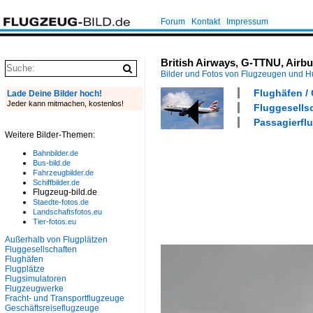
Forum
Kontakt
Impressum
British Airways, G-TTNU, Airb
Bilder und Fotos von Flugzeugen und 
Flughäfen /
Lade Deine Bilder hoch!
Jeder kann mitmachen, kostenlos!
Fluggesellsc
Passagierflu
Weitere Bilder-Themen:
Bahnbilder.de
Bus-bild.de
Fahrzeugbilder.de
Schiffbilder.de
Flugzeug-bild.de
Staedte-fotos.de
Landschaftsfotos.eu
Tier-fotos.eu
Außerhalb von Flugplätzen
Fluggesellschaften
Flughäfen
Flugplätze
Flugsimulatoren
Flugzeugwerke
Fracht- und Transportflugzeuge
Geschäftsreiseflugzeuge