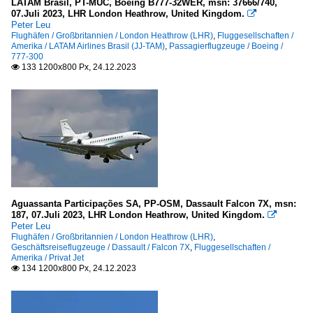
LATAM Brasil, PT-MUC, Boeing B777-32WER, msn: 37666/740,
07.Juli 2023, LHR London Heathrow, United Kingdom.

Peter Leu
Flughäfen / Großbritannien / London Heathrow (LHR)
,
Fluggesellschaften /
Amerika / LATAM Airlines Brasil (JJ-TAM)
,
Passagierflugzeuge / Boeing /
777-300
133 1200x800 Px, 24.12.2023

Aguassanta Participações SA, PP-OSM, Dassault Falcon 7X, msn:
187, 07.Juli 2023, LHR London Heathrow, United Kingdom.

Peter Leu
Flughäfen / Großbritannien / London Heathrow (LHR)
,
Geschäftsreiseflugzeuge / Dassault / Falcon 7X
,
Fluggesellschaften /
Amerika / Privat Jet
134 1200x800 Px, 24.12.2023
