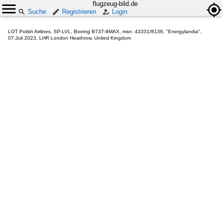
flugzeug-bild.de
Suche
Registrieren
Login
LOT Polish Airlines, SP-LVL, Boeing B737-8MAX, msn: 43331/8138, "Energylandia",
07.Juli 2023, LHR London Heathrow, United Kingdom