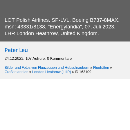
LOT Polish Airlines, SP-LVL, Boeing B737-8MAX,
msn: 43331/8138, "Energylandia", 07.
Juli 2023,
LHR London Heathrow, United Kingdom.
Peter Leu
24.12.2023, 107 Aufrufe, 0 Kommentare
Bilder und Fotos von Flugzeugen und Hubschraubern
»
Flughäfen
»
Großbritannien
»
London Heathrow (LHR)
»
ID 163109