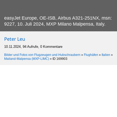
easyJet Europe, OE-ISB, Airbus A321-251NX, msn:
9227, 10.
Juli 2024, MXP Milano Malpensa, Italy.
Peter Leu
10.11.2024, 94 Aufrufe, 0 Kommentare
Bilder und Fotos von Flugzeugen und Hubschraubern
»
Flughäfen
»
Italien
»
Mailand-Malpensa (MXP-LIMC)
»
ID 169903