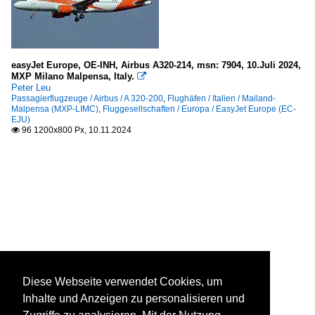
easyJet Europe, OE-INH, Airbus A320-214, msn: 7904, 10.Juli 2024,
MXP Milano Malpensa, Italy.

Peter Leu
Passagierflugzeuge / Airbus / A 320-200
,
Flughäfen / Italien / Mailand-
Malpensa (MXP-LIMC)
,
Fluggesellschaften / Europa / EasyJet Europe (EC-
EJU)
96 1200x800 Px, 10.11.2024

Diese Webseite verwendet Cookies, um
Inhalte und Anzeigen zu personalisieren und