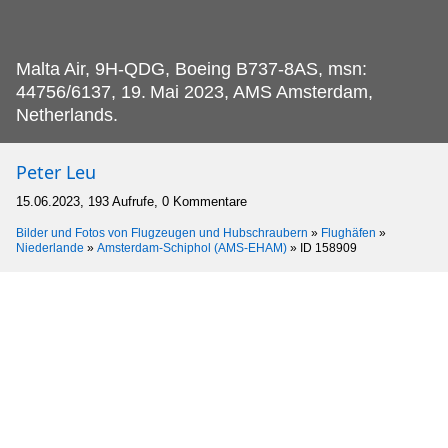
Malta Air, 9H-QDG, Boeing B737-8AS, msn:
44756/6137, 19.
Mai 2023, AMS Amsterdam,
Netherlands.
Peter Leu
15.06.2023, 193 Aufrufe, 0 Kommentare
Bilder und Fotos von Flugzeugen und Hubschraubern
»
Flughäfen
»
Niederlande
»
Amsterdam-Schiphol (AMS-EHAM)
»
ID 158909