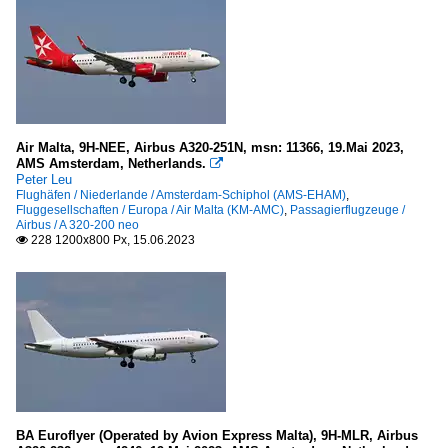
Air Malta, 9H-NEE, Airbus A320-251N, msn: 11366, 19.Mai 2023,
AMS Amsterdam, Netherlands.

Peter Leu
Flughäfen / Niederlande / Amsterdam-Schiphol (AMS-EHAM)
,
Fluggesellschaften / Europa / Air Malta (KM-AMC)
,
Passagierflugzeuge /
Airbus / A 320-200 neo
228 1200x800 Px, 15.06.2023

BA Euroflyer (Operated by Avion Express Malta), 9H-MLR, Airbus