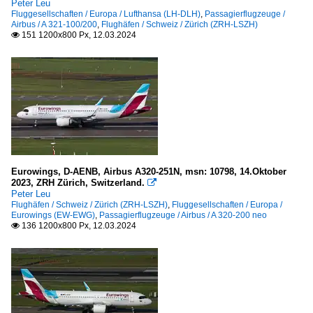
Peter Leu
Fluggesellschaften / Europa / Lufthansa (LH-DLH)
,
Passagierflugzeuge /
Airbus / A 321-100/200
,
Flughäfen / Schweiz / Zürich (ZRH-LSZH)
151 1200x800 Px, 12.03.2024

Eurowings, D-AENB, Airbus A320-251N, msn: 10798, 14.Oktober
2023, ZRH Zürich, Switzerland.

Peter Leu
Flughäfen / Schweiz / Zürich (ZRH-LSZH)
,
Fluggesellschaften / Europa /
Eurowings (EW-EWG)
,
Passagierflugzeuge / Airbus / A 320-200 neo
136 1200x800 Px, 12.03.2024
