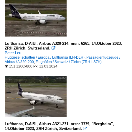
Lufthansa, D-AIUI, Airbus A320-214, msn: 6265, 14.Oktober 2023,
ZRH Zürich, Switzerland.

Peter Leu
Fluggesellschaften / Europa / Lufthansa (LH-DLH)
,
Passagierflugzeuge /
Airbus / A 320-200
,
Flughäfen / Schweiz / Zürich (ZRH-LSZH)
151 1200x800 Px, 12.03.2024

Lufthansa, D-AISI, Airbus A321-231, msn: 3339, "Bergheim",
14.Oktober 2023, ZRH Zürich, Switzerland.
