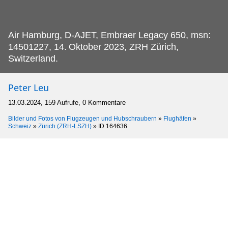
Air Hamburg, D-AJET, Embraer Legacy 650, msn:
14501227, 14.
Oktober 2023, ZRH Zürich,
Switzerland.
Peter Leu
13.03.2024, 159 Aufrufe, 0 Kommentare
Bilder und Fotos von Flugzeugen und Hubschraubern
»
Flughäfen
»
Schweiz
»
Zürich (ZRH-LSZH)
»
ID 164636