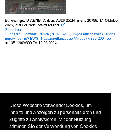
Eurowings, D-AENB, Airbus A320-251N, msn: 10798, 14.Oktober
2023, ZRH Zürich, Switzerland.

Peter Leu
Flughäfen / Schweiz / Zürich (ZRH-LSZH)
,
Fluggesellschaften / Europa /
Eurowings (EW-EWG)
,
Passagierflugzeuge / Airbus / A 320-200 neo
135 1200x800 Px, 12.03.2024

Diese Webseite verwendet Cookies, um
Inhalte und Anzeigen zu personalisieren und
Zugriffe zu analysieren. Mit der Nutzung
stimmen Sie der Verwendung von Cookies