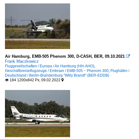
Air Hamburg, EMB-505 Phenom 300, D-CASH, BER, 09.10.2021

Frank Maczkowicz
Fluggesellschaften / Europa / Air Hamburg (HH-AHO)
,
Geschäftsreiseflugzeuge / Embraer / EMB-505 ~ Phenom 300
,
Flughäfen /
Deutschland / Berlin-Brandenburg "Willy Brandt" (BER-EDDB)
184 1200x842 Px, 09.02.2022

