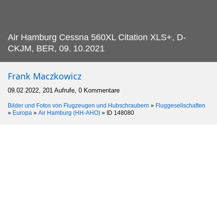
Air Hamburg Cessna 560XL Citation XLS+, D-
CKJM, BER, 09.
10.2021
Frank Maczkowicz
09.02.2022, 201 Aufrufe, 0 Kommentare
Bilder und Fotos von Flugzeugen und Hubschraubern
»
Fluggesellschaften
»
Europa
»
Air Hamburg (HH-AHO)
»
ID 148080