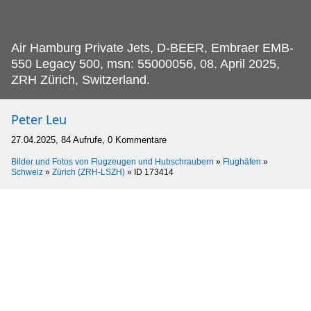
Air Hamburg Private Jets, D-BEER, Embraer EMB-
550 Legacy 500, msn: 55000056, 08.
April 2025,
ZRH Zürich, Switzerland.
Peter Leu
27.04.2025, 84 Aufrufe, 0 Kommentare
Bilder und Fotos von Flugzeugen und Hubschraubern
»
Flughäfen
»
Schweiz
»
Zürich (ZRH-LSZH)
»
ID 173414