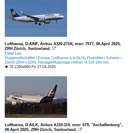
Lufthansa, D-AINF, Airbus A320-271N, msn: 7577, 08.April 2025,
ZRH Zürich, Switzerland.

Peter Leu
Fluggesellschaften / Europa / Lufthansa (LH-DLH)
,
Flughäfen / Schweiz /
Zürich (ZRH-LSZH)
,
Passagierflugzeuge / Airbus / A 320-200 neo
78 1200x800 Px, 27.04.2025

Lufthansa, D-AILK, Airbus A319-114, msn: 679, "Aschaffenburg",
08.April 2025, ZRH Zürich, Switzerland.
