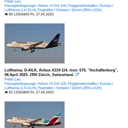
Peter Leu
Passagierflugzeuge / Airbus / A 319-100
,
Fluggesellschaften / Europa /
Lufthansa (LH-DLH)
,
Flughäfen / Schweiz / Zürich (ZRH-LSZH)
90 1200x800 Px, 27.04.2025

Lufthansa, D-AILK, Airbus A319-114, msn: 679, "Aschaffenburg",
08.April 2025, ZRH Zürich, Switzerland.

Peter Leu
Passagierflugzeuge / Airbus / A 319-100
,
Fluggesellschaften / Europa /
Lufthansa (LH-DLH)
,
Flughäfen / Schweiz / Zürich (ZRH-LSZH)
82 1200x800 Px, 27.04.2025
