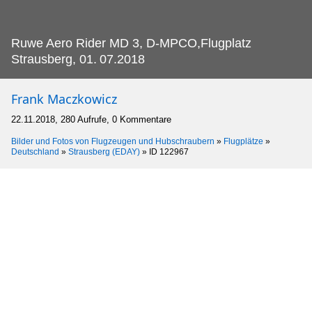
Ruwe Aero Rider MD 3, D-MPCO,Flugplatz
Strausberg, 01.
07.2018
Frank Maczkowicz
22.11.2018, 280 Aufrufe, 0 Kommentare
Bilder und Fotos von Flugzeugen und Hubschraubern
»
Flugplätze
»
Deutschland
»
Strausberg (EDAY)
»
ID 122967