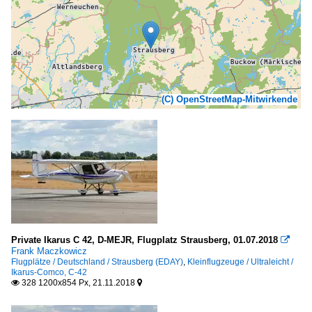
(C) OpenStreetMap-Mitwirkende
Private Ikarus C 42, D-MEJR, Flugplatz Strausberg, 01.07.2018

Frank Maczkowicz
Flugplätze / Deutschland / Strausberg (EDAY)
,
Kleinflugzeuge / Ultraleicht /
Ikarus-Comco, C-42
328 1200x854 Px, 21.11.2018

