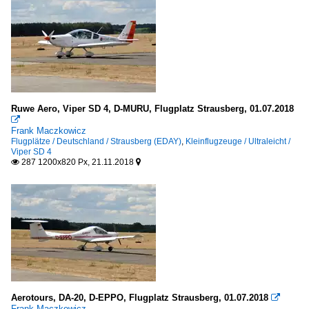
Ruwe Aero, Viper SD 4, D-MURU, Flugplatz Strausberg, 01.07.2018

Frank Maczkowicz
Flugplätze / Deutschland / Strausberg (EDAY)
,
Kleinflugzeuge / Ultraleicht /
Viper SD 4
287 1200x820 Px, 21.11.2018


Aerotours, DA-20, D-EPPO, Flugplatz Strausberg, 01.07.2018

Frank Maczkowicz