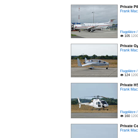
Private P
Frank Mac
Flugplätze 
105
1200

Private G
Frank Mac
Flugplätze 
124
1200

Private H
Frank Mac
Flugplätze 
160
1200

Private C
Frank Mac