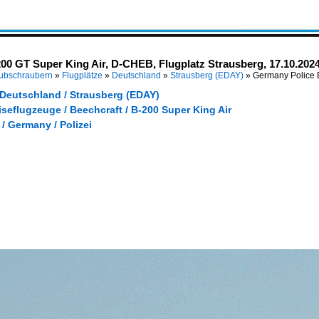
00 GT Super King Air, D-CHEB, Flugplatz Strausberg, 17.10.202
Hubschraubern
»
Flugplätze
»
Deutschland
»
Strausberg (EDAY)
»
Germany Police B
 Deutschland / Strausberg (EDAY)
seflugzeuge / Beechcraft / B-200 Super King Air
/ Germany / Polizei