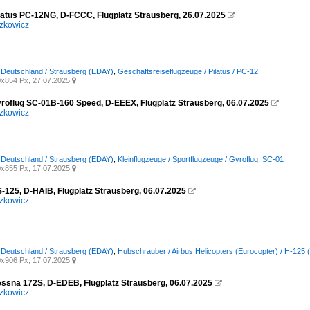
ilatus PC-12NG, D-FCCC, Flugplatz Strausberg, 26.07.2025

zkowicz
/ Deutschland / Strausberg (EDAY)
,
Geschäftsreiseflugzeuge / Pilatus / PC-12
x854 Px, 27.07.2025

yroflug SC-01B-160 Speed, D-EEEX, Flugplatz Strausberg, 06.07.2025

zkowicz
/ Deutschland / Strausberg (EDAY)
,
Kleinflugzeuge / Sportflugzeuge / Gyroflug, SC-01
x855 Px, 17.07.2025

S-125, D-HAIB, Flugplatz Strausberg, 06.07.2025

zkowicz
/ Deutschland / Strausberg (EDAY)
,
Hubschrauber / Airbus Helicopters (Eurocopter) / H-125
x906 Px, 17.07.2025

essna 172S, D-EDEB, Flugplatz Strausberg, 06.07.2025

zkowicz