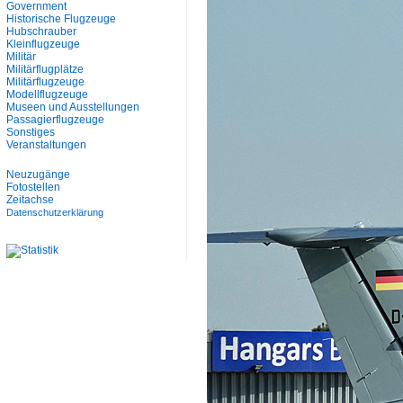
Government
Historische Flugzeuge
Hubschrauber
Kleinflugzeuge
Militär
Militärflugplätze
Militärflugzeuge
Modellflugzeuge
Museen und Ausstellungen
Passagierflugzeuge
Sonstiges
Veranstaltungen
Neuzugänge
Fotostellen
Zeitachse
Datenschutzerklärung