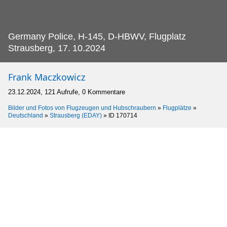
Germany Police, H-145, D-HBWV, Flugplatz
Strausberg, 17.
10.2024
Frank Maczkowicz
23.12.2024, 121 Aufrufe, 0 Kommentare
Bilder und Fotos von Flugzeugen und Hubschraubern
»
Flugplätze
»
Deutschland
»
Strausberg (EDAY)
»
ID 170714