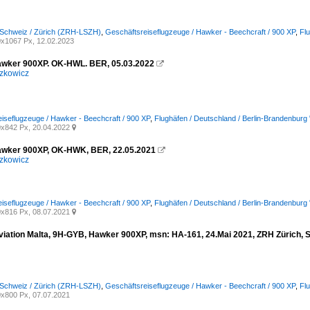
 Schweiz / Zürich (ZRH-LSZH)
,
Geschäftsreiseflugzeuge / Hawker - Beechcraft / 900 XP
,
Flu
x1067 Px, 12.02.2023
awker 900XP. OK-HWL. BER, 05.03.2022

zkowicz
iseflugzeuge / Hawker - Beechcraft / 900 XP
,
Flughäfen / Deutschland / Berlin-Brandenburg
x842 Px, 20.04.2022

awker 900XP, OK-HWK, BER, 22.05.2021

zkowicz
iseflugzeuge / Hawker - Beechcraft / 900 XP
,
Flughäfen / Deutschland / Berlin-Brandenburg
x816 Px, 08.07.2021

iation Malta, 9H-GYB, Hawker 900XP, msn: HA-161, 24.Mai 2021, ZRH Zürich, S
 Schweiz / Zürich (ZRH-LSZH)
,
Geschäftsreiseflugzeuge / Hawker - Beechcraft / 900 XP
,
Flu
x800 Px, 07.07.2021