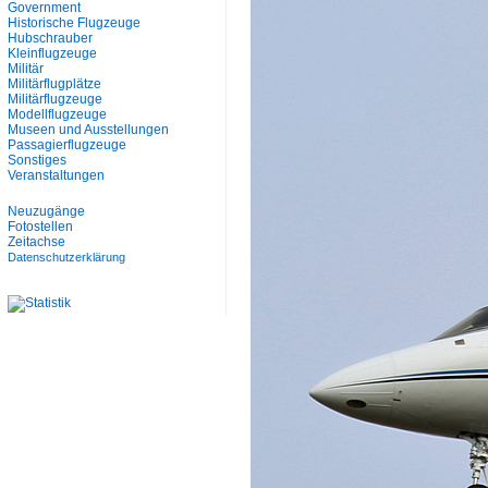
Government
Historische Flugzeuge
Hubschrauber
Kleinflugzeuge
Militär
Militärflugplätze
Militärflugzeuge
Modellflugzeuge
Museen und Ausstellungen
Passagierflugzeuge
Sonstiges
Veranstaltungen
Neuzugänge
Fotostellen
Zeitachse
Datenschutzerklärung