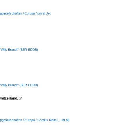
ggesellschaften / Europa / privat Jet
 "Willy Brandt" (BER-EDDB)
 "Willy Brandt" (BER-EDDB)
witzerland.

ggesellschaften / Europa / Comlux Malta (..-MLM)