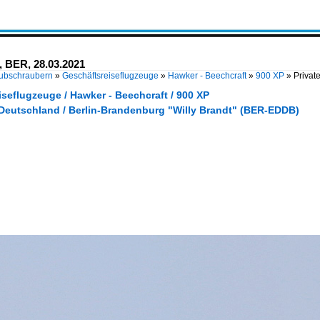
 BER, 28.03.2021
Hubschraubern
»
Geschäftsreiseflugzeuge
»
Hawker - Beechcraft
»
900 XP
»
Privat
seflugzeuge / Hawker - Beechcraft / 900 XP
 Deutschland / Berlin-Brandenburg "Willy Brandt" (BER-EDDB)