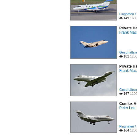
Flughäfen /
149
1600

Private H
Frank Mac
Geschäftsre
181
1200

Private H
Frank Mac
Geschäftsre
167
1200

Comlux Av
Peter Leu
Flughäfen /
164
1200
