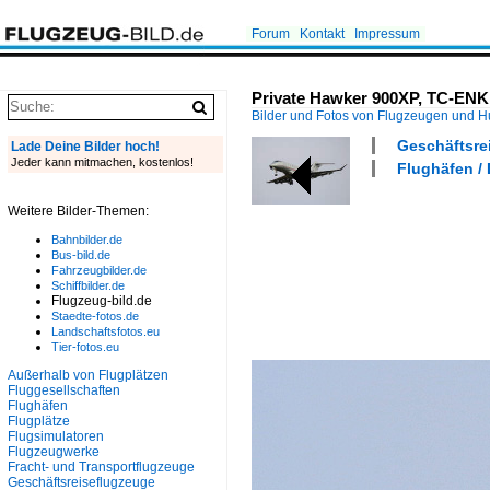
Forum
Kontakt
Impressum
Private Hawker 900XP, TC-ENK,
Bilder und Fotos von Flugzeugen und 
Geschäftsrei
Lade Deine Bilder hoch!
Jeder kann mitmachen, kostenlos!
Flughäfen /
Weitere Bilder-Themen:
Bahnbilder.de
Bus-bild.de
Fahrzeugbilder.de
Schiffbilder.de
Flugzeug-bild.de
Staedte-fotos.de
Landschaftsfotos.eu
Tier-fotos.eu
Außerhalb von Flugplätzen
Fluggesellschaften
Flughäfen
Flugplätze
Flugsimulatoren
Flugzeugwerke
Fracht- und Transportflugzeuge
Geschäftsreiseflugzeuge