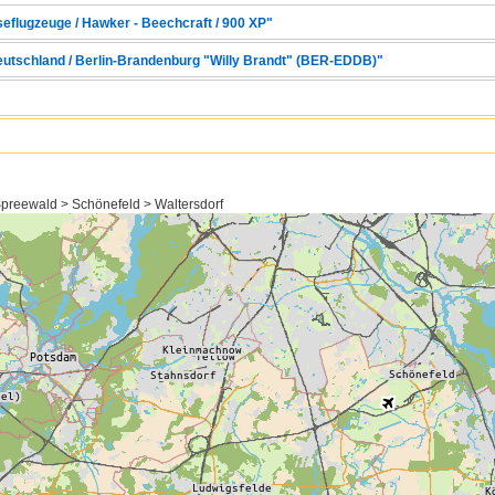
seflugzeuge / Hawker - Beechcraft / 900 XP"
Deutschland / Berlin-Brandenburg "Willy Brandt" (BER-EDDB)"
reewald > Schönefeld > Waltersdorf