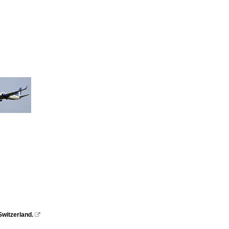
witzerland.
