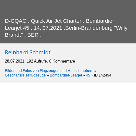
D-CQAC , Quick Air Jet Charter , Bombardier
Learjet 45 , 14.
07.2021 ,Berlin-Brandenburg "Willy
Brandt" , BER ,
Reinhard Schmidt
28.07.2021, 192 Aufrufe, 0 Kommentare
Bilder und Fotos von Flugzeugen und Hubschraubern
»
Geschäftsreiseflugzeuge
»
Bombardier-Learjet
»
45
»
ID 142494