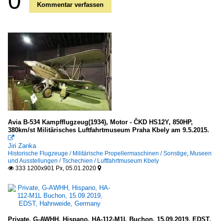
0
Kommentar verfassen
Avia B-534 Kampfflugzeug(1934), Motor - ČKD HS12Y, 850HP,
380km/st Militärisches Luftfahrtmuseum Praha Kbely am 9.5.2015.

Jiri Zanka
Historische Flugzeuge / Militärische Propellermaschinen / Sonstige
,
Museen
und Ausstellungen / Tschechien / Luftfahrtmuseum Kbely
333 1200x901 Px, 05.01.2020


Private, G-AWHH, Hispano, HA-112-M1L Buchon, 15.09.2019, EDST,