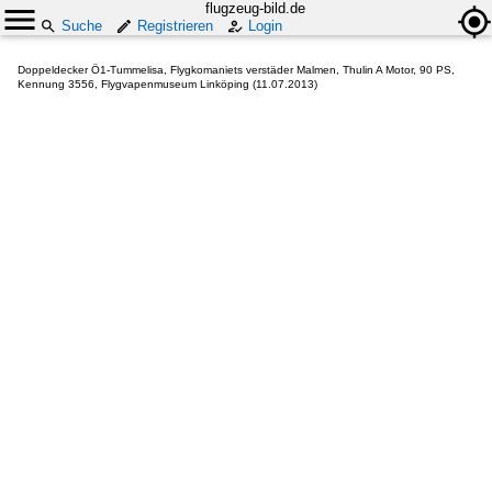
flugzeug-bild.de
Suche
Registrieren
Login
Doppeldecker Ö1-Tummelisa, Flygkomaniets verstäder Malmen, Thulin A Motor, 90 PS,
Kennung 3556, Flygvapenmuseum Linköping (11.07.2013)