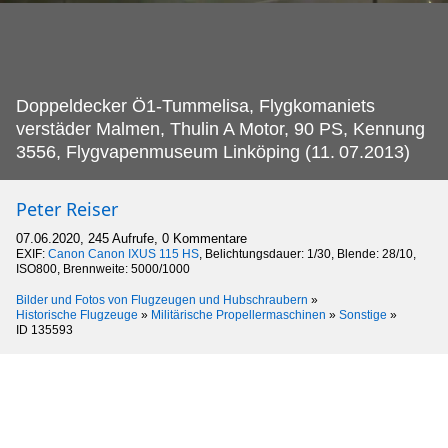
Doppeldecker Ö1-Tummelisa, Flygkomaniets
verstäder Malmen, Thulin A Motor, 90 PS, Kennung
3556, Flygvapenmuseum Linköping (11.
07.2013)
Peter Reiser
07.06.2020, 245 Aufrufe, 0 Kommentare
EXIF:
Canon Canon IXUS 115 HS
, Belichtungsdauer: 1/30, Blende: 28/10,
ISO800, Brennweite: 5000/1000
Bilder und Fotos von Flugzeugen und Hubschraubern
»
Historische Flugzeuge
»
Militärische Propellermaschinen
»
Sonstige
»
ID 135593