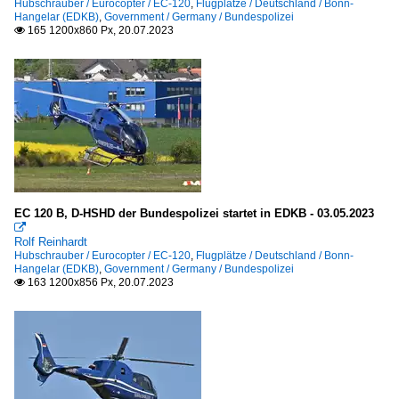
Hubschrauber / Eurocopter / EC-120
,
Flugplätze / Deutschland / Bonn-
Hangelar (EDKB)
,
Government / Germany / Bundespolizei
165 1200x860 Px, 20.07.2023

EC 120 B, D-HSHD der Bundespolizei startet in EDKB - 03.05.2023

Rolf Reinhardt
Hubschrauber / Eurocopter / EC-120
,
Flugplätze / Deutschland / Bonn-
Hangelar (EDKB)
,
Government / Germany / Bundespolizei
163 1200x856 Px, 20.07.2023
