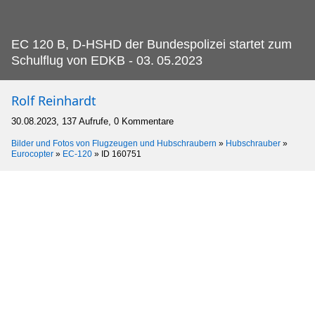
EC 120 B, D-HSHD der Bundespolizei startet zum
Schulflug von EDKB - 03.
05.2023
Rolf Reinhardt
30.08.2023, 137 Aufrufe, 0 Kommentare
Bilder und Fotos von Flugzeugen und Hubschraubern
»
Hubschrauber
»
Eurocopter
»
EC-120
»
ID 160751