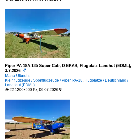
Piper PA 18A-135 Super Cub, D-EKAB, Flugplatz Landhut (EDML),
3.7.2026

Mario Ulbricht
Kleinflugzeuge / Sportflugzeuge / Piper, PA-18
,
Flugplätze / Deutschland /
Landshut (EDML)
22 1200x900 Px, 06.07.2026

