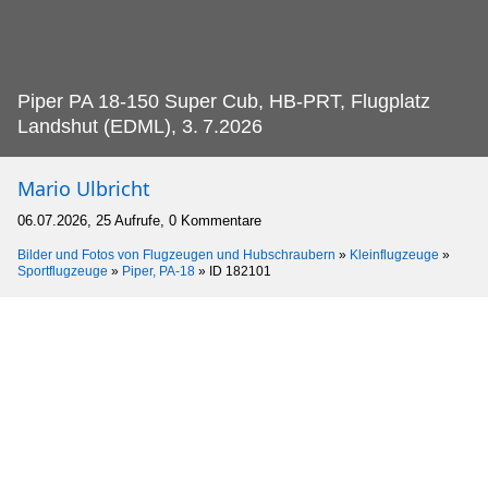
Piper PA 18-150 Super Cub, HB-PRT, Flugplatz
Landshut (EDML), 3.
7.2026
Mario Ulbricht
06.07.2026, 25 Aufrufe, 0 Kommentare
Bilder und Fotos von Flugzeugen und Hubschraubern
»
Kleinflugzeuge
»
Sportflugzeuge
»
Piper, PA-18
»
ID 182101