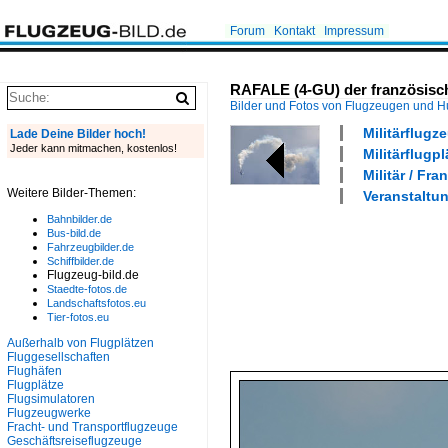
Forum
Kontakt
Impressum
RAFALE (4-GU) der französische
Bilder und Fotos von Flugzeugen und 
Militärflugz
Lade Deine Bilder hoch!
Jeder kann mitmachen, kostenlos!
Militärflugp
Militär / Fra
Weitere Bilder-Themen:
Veranstaltun
Bahnbilder.de
Bus-bild.de
Fahrzeugbilder.de
Schiffbilder.de
Flugzeug-bild.de
Staedte-fotos.de
Landschaftsfotos.eu
Tier-fotos.eu
Außerhalb von Flugplätzen
Fluggesellschaften
Flughäfen
Flugplätze
Flugsimulatoren
Flugzeugwerke
Fracht- und Transportflugzeuge
Geschäftsreiseflugzeuge