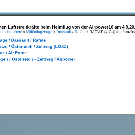
n Luftstreitkräfte beim Heimflug von der Airpower16 am 4.9.20
Hubschraubern
»
Militärflugzeuge
»
Dassault
»
Rafale
»
RAFALE (4-GU) der französi
euge / Dassault / Rafale
lätze / Österreich / Zeltweg (LOXZ)
nce / Air Force
gen / Österreich - Zeltweg / Airpower