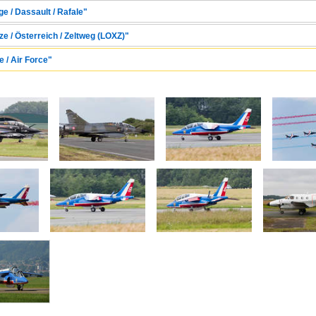
ge / Dassault / Rafale"
tze / Österreich / Zeltweg (LOXZ)"
e / Air Force"