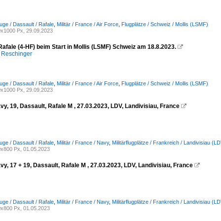
euge / Dassault / Rafale
,
Militär / France / Air Force
,
Flugplätze / Schweiz / Mollis (LSMF)
x1000 Px, 29.09.2023
afale (4-HF) beim Start in Mollis (LSMF) Schweiz am 18.8.2023.

 Reschinger
euge / Dassault / Rafale
,
Militär / France / Air Force
,
Flugplätze / Schweiz / Mollis (LSMF)
x1000 Px, 29.09.2023
y, 19, Dassault, Rafale M , 27.03.2023, LDV, Landivisiau, France

euge / Dassault / Rafale
,
Militär / France / Navy
,
Militärflugplätze / Frankreich / Landivisiau (L
x800 Px, 01.05.2023
y, 17 + 19, Dassault, Rafale M , 27.03.2023, LDV, Landivisiau, France

euge / Dassault / Rafale
,
Militär / France / Navy
,
Militärflugplätze / Frankreich / Landivisiau (L
x800 Px, 01.05.2023