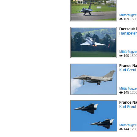
Militärflugz
169
1500

Dassault R
Hanspeter
Militärflugz
190
1500

France Nav
Kurt Greul
Militärflugz
145
1200

France Nav
Kurt Greul
Militärflugz
144
1200
