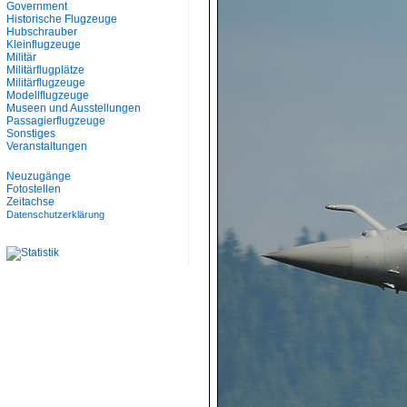
Government
Historische Flugzeuge
Hubschrauber
Kleinflugzeuge
Militär
Militärflugplätze
Militärflugzeuge
Modellflugzeuge
Museen und Ausstellungen
Passagierflugzeuge
Sonstiges
Veranstaltungen
Neuzugänge
Fotostellen
Zeitachse
Datenschutzerklärung