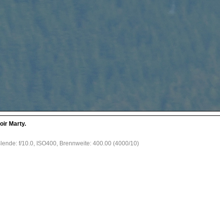
oir Marty.
lende: f/10.0, ISO400, Brennweite: 400.00 (4000/10)