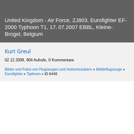
United Kingdom - Air Force, ZJ803, Eurofighter EF-
2000 Typhoon T1, 17.
07.2007 EBBL, Kleine-
Brogel, Belgium
Kurt Greul
02.12.2008, 904 Aufrufe, 0 Kommentare
Bilder und Fotos von Flugzeugen und Hubschraubern
»
Militärflugzeuge
»
Eurofighter
»
Typhoon
»
ID 6446