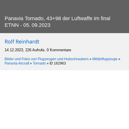
Panavia Tornado, 43+98 der Luftwaffe im final
ETNN - 05.
09.2023
Rolf Reinhardt
14.12.2023, 226 Aufrufe, 0 Kommentare
Bilder und Fotos von Flugzeugen und Hubschraubern
»
Militärflugzeuge
»
Panavia Aircraft
»
Tornado
»
ID 162963