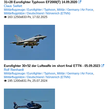
2020
31+28 Eurofighter Typhoon EF2000(T) 14.09.2020

Government
Claus Seifert
2023
Militärflugzeuge / Eurofighter / Typhoon
,
Militär / Germany / Air Force
,
Militärflugplätze / Deutschland / Nörvenich (ETNN)
Germany
163 1250x833 Px, 17.02.2025

Bundespolizei
Hubschrauber
Bell
UH-1
Eurofighter 30+52 der Luftwaffe im short final ETTN - 05.09.2023

Eurocopter
Rolf Reinhardt
Militärflugzeuge / Eurofighter / Typhoon
,
Militär / Germany / Air Force
,
EC-120
Militärflugplätze / Deutschland / Nörvenich (ETNN)
195 1200x831 Px, 25.07.2024

Sikorsky
CH-53
Sonstiges