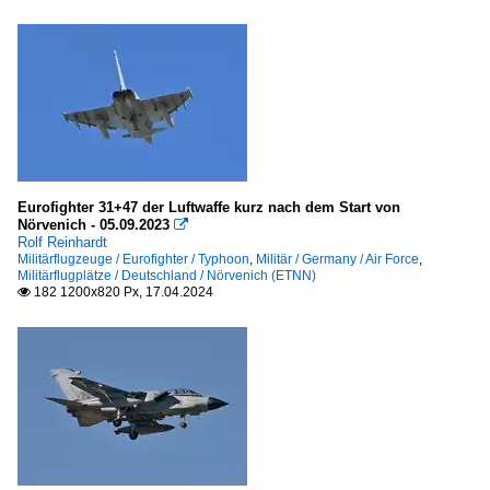
Air Force
Militärflugzeuge
Boeing
707
E3A AWACS
Eurofighter 31+47 der Luftwaffe kurz nach dem Start von
Nörvenich - 05.09.2023

Eurofighter
Rolf Reinhardt
Militärflugzeuge / Eurofighter / Typhoon
,
Militär / Germany / Air Force
,
Typhoon
Militärflugplätze / Deutschland / Nörvenich (ETNN)
182 1200x820 Px, 17.04.2024

General Dynamics
F 16
Lockheed
C-130