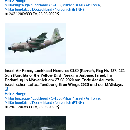
Heinz Haege
Militärflugzeuge / Lockheed / C-130
,
Militär / Israel / Air Force
,
Militärflugplätze / Deutschland / Nörvenich (ETNN)
242 1200x800 Px, 28.08.2020


Israel Air Force, Lockheed Hercules C130 (Karnaf), Reg-Nr. 427, 131
Sqn (Knights of the Yellow Bird) Nevatim Airbase, Israel. Im
Endanflug in Nörvenich am 27.08.2020 am Ende der deutsch-
israelischen Luftwaffenübung Blue Wings 2020 und der MAGdays.

Heinz Haege
Militärflugzeuge / Lockheed / C-130
,
Militär / Israel / Air Force
,
Militärflugplätze / Deutschland / Nörvenich (ETNN)
290 1200x800 Px, 28.08.2020

