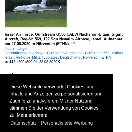
Israel Air Force, Gulfstream G550 CAEW Nachshon-Eitam, Sigint
Aircraft, Reg-Nr. 569, 122 Sqn Nevatim Airbase, Israel. Aufnahme
am 27.08.2020 in Nörvenich (ETNN).

Heinz Haege
Geschäftsreiseflugzeuge / Gulfstream Aerospace / Gulfstream 550
,
Militär /
Israel / Air Force
,
Militärflugplätze / Deutschland / Nörvenich (ETNN)
442 1200x800 Px, 28.08.2020


Diese Webseite verwendet Cookies, um
Inhalte und Anzeigen zu personalisieren und
Zugriffe zu analysieren. Mit der Nutzung
stimmen Sie der Verwendung von Cookies
zu. Mehr erfahren:
Datenschutz
,
Personalisierte Werbung