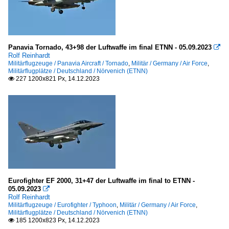
Panavia Tornado, 43+98 der Luftwaffe im final ETNN - 05.09.2023

Rolf Reinhardt
Militärflugzeuge / Panavia Aircraft / Tornado
,
Militär / Germany / Air Force
,
Militärflugplätze / Deutschland / Nörvenich (ETNN)
227 1200x821 Px, 14.12.2023

Eurofighter EF 2000, 31+47 der Luftwaffe im final to ETNN -
05.09.2023

Rolf Reinhardt
Militärflugzeuge / Eurofighter / Typhoon
,
Militär / Germany / Air Force
,
Militärflugplätze / Deutschland / Nörvenich (ETNN)
185 1200x823 Px, 14.12.2023
