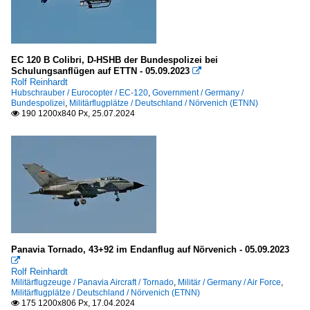
Sonstiges
Kleinflugzeuge
EC 120 B Colibri, D-HSHB der Bundespolizei bei
Schulungsanflügen auf ETTN - 05.09.2023

Ultraleicht
Rolf Reinhardt
Hubschrauber / Eurocopter / EC-120
,
Government / Germany /
B&F Technik Vertrieb „FK-Leichtflugzeuge“, FK-51
Bundespolizei
,
Militärflugplätze / Deutschland / Nörvenich (ETNN)
190 1200x840 Px, 25.07.2024

Ikarus-Comco, C-42
Militär
Germany
Air Force
Israel
Panavia Tornado, 43+92 im Endanflug auf Nörvenich - 05.09.2023

Air Force
Rolf Reinhardt
Militärflugzeuge / Panavia Aircraft / Tornado
,
Militär / Germany / Air Force
,
Militärflugplätze / Deutschland / Nörvenich (ETNN)
Nato
175 1200x806 Px, 17.04.2024
