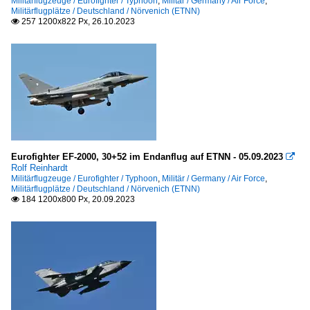
Militärflugzeuge / Eurofighter / Typhoon
,
Militär / Germany / Air Force
,
Militärflugplätze / Deutschland / Nörvenich (ETNN)
257 1200x822 Px, 26.10.2023

Eurofighter EF-2000, 30+52 im Endanflug auf ETNN - 05.09.2023

Rolf Reinhardt
Militärflugzeuge / Eurofighter / Typhoon
,
Militär / Germany / Air Force
,
Militärflugplätze / Deutschland / Nörvenich (ETNN)
184 1200x800 Px, 20.09.2023
