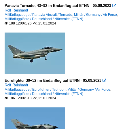
Panavia Aircraft
Panavia Tornado, 43+92 in Endanflug auf ETNN - 05.09.2023

Rolf Reinhardt
Tornado
Militärflugzeuge / Panavia Aircraft / Tornado
,
Militär / Germany / Air Force
,
Militärflugplätze / Deutschland / Nörvenich (ETNN)
188 1200x826 Px, 25.01.2024

Transall
C-160
Sonstiges
Flugmotoren, Triebwerke
alle
Eurofighter 30+52 im Endanflug auf ETNN - 05.09.2023

Sonstiges
Rolf Reinhardt
Militärflugzeuge / Eurofighter / Typhoon
,
Militär / Germany / Air Force
,
Sonstiges
Militärflugplätze / Deutschland / Nörvenich (ETNN)
186 1200x818 Px, 25.01.2024
