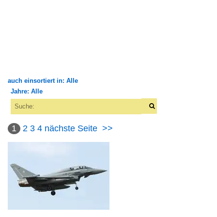
auch einsortiert in: Alle
Jahre: Alle
×
×
Alle Kategorien
Alle Jahre
Geschäftsreiseflugzeuge
1
2
3
4
nächste Seite
>>
2010
Bombardier-Learjet
2015
31
2016
2017
Gulfstream Aerospace
Gulfstream 550
2020