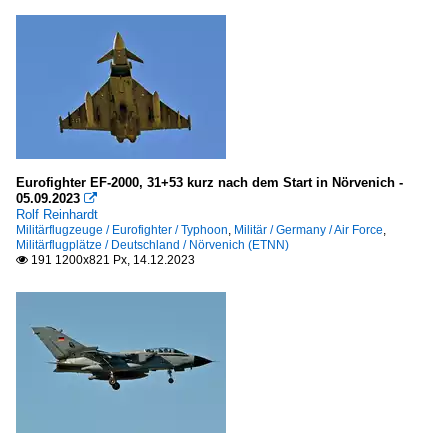
Eurofighter EF-2000, 31+53 kurz nach dem Start in Nörvenich -
05.09.2023

Rolf Reinhardt
Militärflugzeuge / Eurofighter / Typhoon
,
Militär / Germany / Air Force
,
Militärflugplätze / Deutschland / Nörvenich (ETNN)
191 1200x821 Px, 14.12.2023
