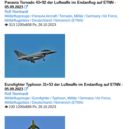
Panavia Tornado 43+92 der Luftwaffe im Endanflug auf ETNN -
05.09.2023

Rolf Reinhardt
Militärflugzeuge / Panavia Aircraft / Tornado
,
Militär / Germany / Air Force
,
Militärflugplätze / Deutschland / Nörvenich (ETNN)
313 1200x808 Px, 26.10.2023

Eurofighter Typhoon 31+53 der Luftwaffe im Endanflug auf ETNN -
05.09.2023

Rolf Reinhardt
Militärflugzeuge / Eurofighter / Typhoon
,
Militär / Germany / Air Force
,
Militärflugplätze / Deutschland / Nörvenich (ETNN)
230 1200x866 Px, 26.10.2023
