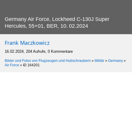
Germany Air Force, Lockheed C-130J Super
Hercules, 55+01, BER, 10.
02.2024
Frank Maczkowicz
16.02.2024, 204 Aufrufe, 0 Kommentare
Bilder und Fotos von Flugzeugen und Hubschraubern
»
Militär
»
Germany
»
Air Force
»
ID 164201