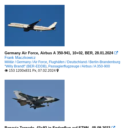
Germany Air Force, Airbus A 350-941, 10+02, BER, 28.01.2024

Frank Maczkowicz
Militär / Germany / Air Force
,
Flughäfen / Deutschland / Berlin-Brandenburg
"Willy Brandt" (BER-EDDB)
,
Passagierflugzeuge / Airbus / A 350-900
153 1200x831 Px, 07.02.2024


Panavia Tornado, 43+92 in Endanflug auf ETNN - 05.09.2023
