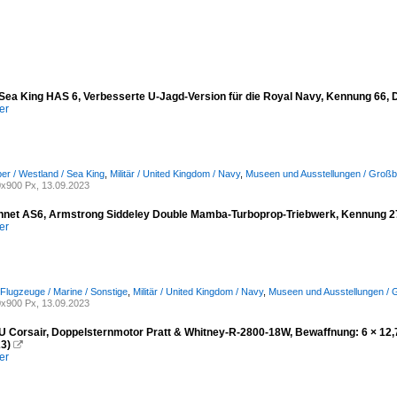
Sea King HAS 6, Verbesserte U-Jagd-Version für die Royal Navy, Kennung 66, 
er
r / Westland / Sea King
,
Militär / United Kingdom / Navy
,
Museen und Ausstellungen / Großb
x900 Px, 13.09.2023
nnet AS6, Armstrong Siddeley Double Mamba-Turboprop-Triebwerk, Kennung 27
er
 Flugzeuge / Marine / Sonstige
,
Militär / United Kingdom / Navy
,
Museen und Ausstellungen / 
x900 Px, 13.09.2023
U Corsair, Doppelsternmotor Pratt & Whitney-R-2800-18W, Bewaffnung: 6 × 
23)

er