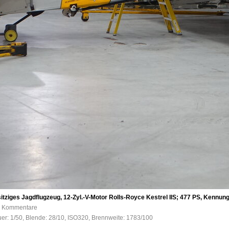
itziges Jagdflugzeug, 12-Zyl.-V-Motor Rolls-Royce Kestrel IIS; 477 PS, Kennu
 0 Kommentare
uer: 1/50, Blende: 28/10, ISO320, Brennweite: 1783/100