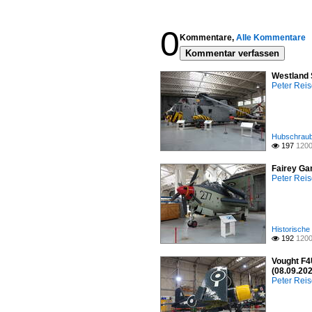
0
Kommentare,
Alle Kommentare
Kommentar verfassen
Westland 
Peter Reis
Hubschraube
197
1200

Fairey Ga
Peter Reis
Historische
192
1200

Vought F4
(08.09.20
Peter Reis