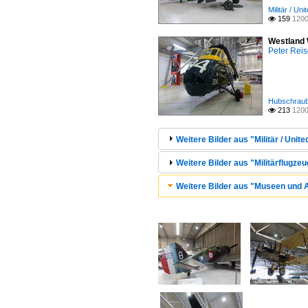
Militär / Un
159
1200

Westland 
Peter Reis
Hubschraube
213
1200

Weitere Bilder aus "Militär / Uni
Weitere Bilder aus "Militärflugzeu
Weitere Bilder aus "Museen und A