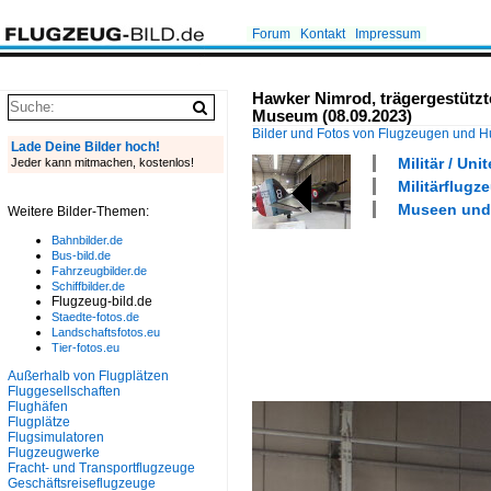
Forum
Kontakt
Impressum
Hawker Nimrod, trägergestützte
Museum (08.09.2023)
Bilder und Fotos von Flugzeugen und 
Lade Deine Bilder hoch!
Militär / Un
Jeder kann mitmachen, kostenlos!
Militärflugz
Museen und 
Weitere Bilder-Themen:
Bahnbilder.de
Bus-bild.de
Fahrzeugbilder.de
Schiffbilder.de
Flugzeug-bild.de
Staedte-fotos.de
Landschaftsfotos.eu
Tier-fotos.eu
Außerhalb von Flugplätzen
Fluggesellschaften
Flughäfen
Flugplätze
Flugsimulatoren
Flugzeugwerke
Fracht- und Transportflugzeuge
Geschäftsreiseflugzeuge