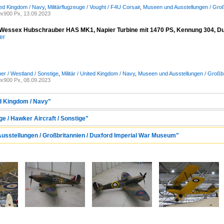
ited Kingdom / Navy
,
Militärflugzeuge / Vought / F4U Corsair
,
Museen und Ausstellungen / Groß
x900 Px, 13.09.2023
Wessex Hubschrauber HAS MK1, Napier Turbine mit 1470 PS, Kennung 304, Du
er
r / Westland / Sonstige
,
Militär / United Kingdom / Navy
,
Museen und Ausstellungen / Großbr
x900 Px, 08.09.2023
ted Kingdom / Navy"
ge / Hawker Aircraft / Sonstige"
usstellungen / Großbritannien / Duxford Imperial War Museum"