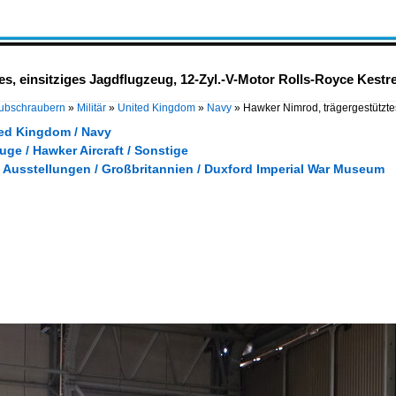
s, einsitziges Jagdflugzeug, 12-Zyl.-V-Motor Rolls-Royce Kestre
Hubschraubern
»
Militär
»
United Kingdom
»
Navy
»
Hawker Nimrod, trägergestütztes
ited Kingdom / Navy
euge / Hawker Aircraft / Sonstige
Ausstellungen / Großbritannien / Duxford Imperial War Museum