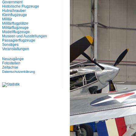
Government
Historische Flugzeuge
Hubschrauber
Kleinflugzeuge
Militär
Militärflugplätze
Militärflugzeuge
Modellflugzeuge
Museen und Ausstellungen
Passagierflugzeuge
Sonstiges
Veranstaltungen
Neuzugänge
Fotostellen
Zeitachse
Datenschutzerklärung