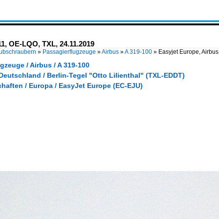
11, OE-LQO, TXL, 24.11.2019
Hubschraubern
»
Passagierflugzeuge
»
Airbus
»
A 319-100
»
Easyjet Europe, Airbu
gzeuge / Airbus / A 319-100
Deutschland / Berlin-Tegel "Otto Lilienthal" (TXL-EDDT)
chaften / Europa / EasyJet Europe (EC-EJU)