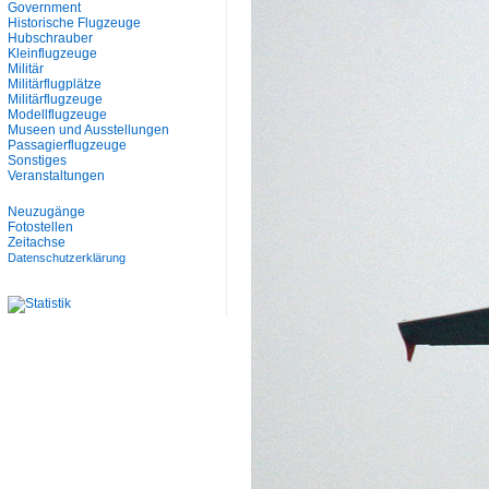
Government
Historische Flugzeuge
Hubschrauber
Kleinflugzeuge
Militär
Militärflugplätze
Militärflugzeuge
Modellflugzeuge
Museen und Ausstellungen
Passagierflugzeuge
Sonstiges
Veranstaltungen
Neuzugänge
Fotostellen
Zeitachse
Datenschutzerklärung