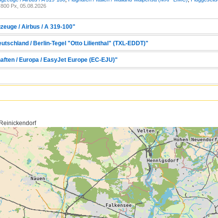
800 Px, 05.08.2026
zeuge / Airbus / A 319-100"
eutschland / Berlin-Tegel "Otto Lilienthal" (TXL-EDDT)"
haften / Europa / EasyJet Europe (EC-EJU)"
 Reinickendorf