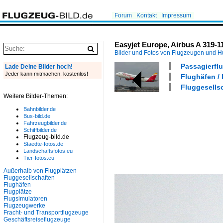
Forum
Kontakt
Impressum
Easyjet Europe, Airbus A 319-1
Bilder und Fotos von Flugzeugen und 
Passagierflu
Lade Deine Bilder hoch!
Jeder kann mitmachen, kostenlos!
Flughäfen / 
Fluggesells
Weitere Bilder-Themen:
Bahnbilder.de
Bus-bild.de
Fahrzeugbilder.de
Schiffbilder.de
Flugzeug-bild.de
Staedte-fotos.de
Landschaftsfotos.eu
Tier-fotos.eu
Außerhalb von Flugplätzen
Fluggesellschaften
Flughäfen
Flugplätze
Flugsimulatoren
Flugzeugwerke
Fracht- und Transportflugzeuge
Geschäftsreiseflugzeuge