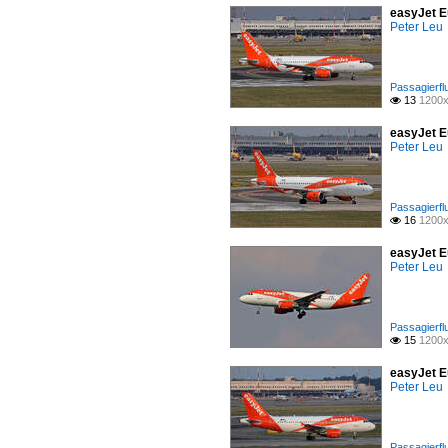
easyJet E
Peter Leu
Passagierfl
13
1200x

easyJet E
Peter Leu
Passagierfl
16
1200x

easyJet E
Peter Leu
Passagierfl
15
1200x

easyJet E
Peter Leu
Passagierfl