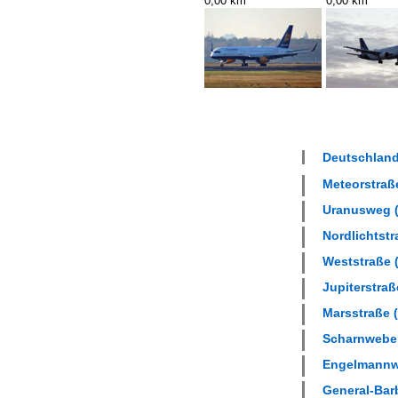
0,00 km
0,00 km
Deutschland 
Meteorstraße
Uranusweg (
Nordlichtstr
Weststraße (
Jupiterstraß
Marsstraße (
Scharnweber
Engelmannwe
General-Barb