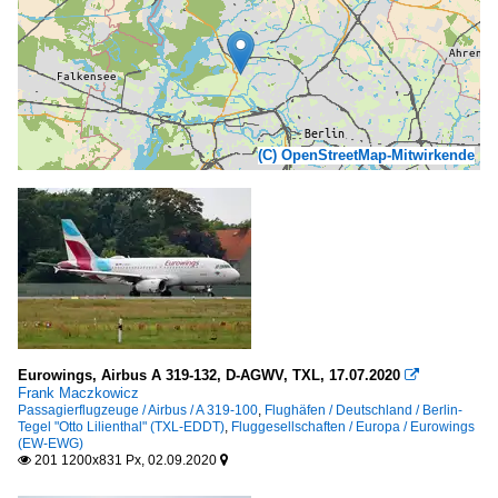
(C) OpenStreetMap-Mitwirkende
Eurowings, Airbus A 319-132, D-AGWV, TXL, 17.07.2020

Frank Maczkowicz
Passagierflugzeuge / Airbus / A 319-100
,
Flughäfen / Deutschland / Berlin-
Tegel "Otto Lilienthal" (TXL-EDDT)
,
Fluggesellschaften / Europa / Eurowings
(EW-EWG)
201 1200x831 Px, 02.09.2020

