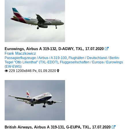
Eurowings, Airbus A 319-132, D-AGWY, TXL, 17.07.2020

Frank Maczkowicz
Passagierflugzeuge / Airbus / A 319-100
,
Flughäfen / Deutschland / Berlin-
Tegel "Otto Lilienthal" (TXL-EDDT)
,
Fluggesellschaften / Europa / Eurowings
(EW-EWG)
229 1200x846 Px, 01.09.2020


British Airways, Airbus A 319-131, G-EUPA, TXL, 17.07.2020
