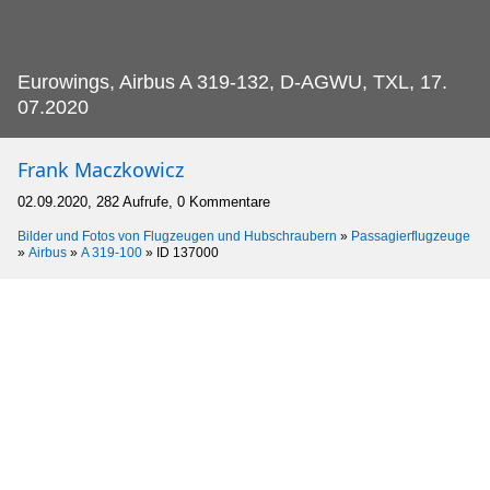
Eurowings, Airbus A 319-132, D-AGWU, TXL, 17.
07.2020
Frank Maczkowicz
02.09.2020, 282 Aufrufe, 0 Kommentare
Bilder und Fotos von Flugzeugen und Hubschraubern
»
Passagierflugzeuge
»
Airbus
»
A 319-100
»
ID 137000