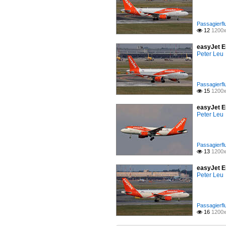
Passagierfl
12
1200x

easyJet E
Peter Leu
Passagierfl
15
1200x

easyJet E
Peter Leu
Passagierfl
13
1200x

easyJet E
Peter Leu
Passagierfl
16
1200x
