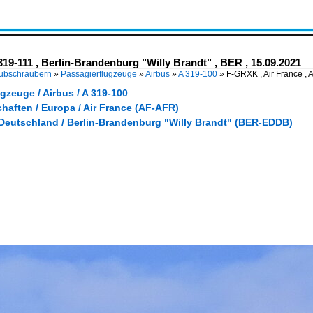
319-111 , Berlin-Brandenburg "Willy Brandt" , BER , 15.09.2021
Hubschraubern
»
Passagierflugzeuge
»
Airbus
»
A 319-100
»
F-GRXK , Air France , 
gzeuge / Airbus / A 319-100
haften / Europa / Air France (AF-AFR)
 Deutschland / Berlin-Brandenburg "Willy Brandt" (BER-EDDB)