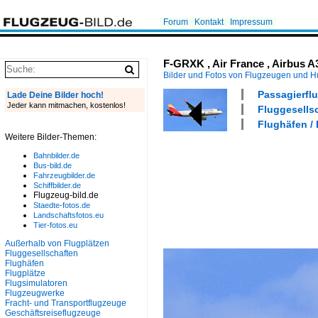
Forum
Kontakt
Impressum
F-GRXK , Air France , Airbus A
Bilder und Fotos von Flugzeugen und 
Passagierflu
Lade Deine Bilder hoch!
Jeder kann mitmachen, kostenlos!
Fluggesellsc
Flughäfen /
Weitere Bilder-Themen:
Bahnbilder.de
Bus-bild.de
Fahrzeugbilder.de
Schiffbilder.de
Flugzeug-bild.de
Staedte-fotos.de
Landschaftsfotos.eu
Tier-fotos.eu
Außerhalb von Flugplätzen
Fluggesellschaften
Flughäfen
Flugplätze
Flugsimulatoren
Flugzeugwerke
Fracht- und Transportflugzeuge
Geschäftsreiseflugzeuge