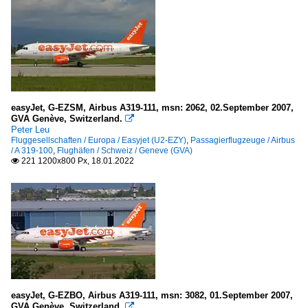
easyJet, G-EZSM, Airbus A319-111, msn: 2062, 02.September 2007,
GVA Genève, Switzerland.

Peter Leu
Fluggesellschaften / Europa / Easyjet (U2-EZY)
,
Passagierflugzeuge / Airbus
/ A 319-100
,
Flughäfen / Schweiz / Geneve (GVA)
221 1200x800 Px, 18.01.2022

easyJet, G-EZBO, Airbus A319-111, msn: 3082, 01.September 2007,
GVA Genève, Switzerland.
