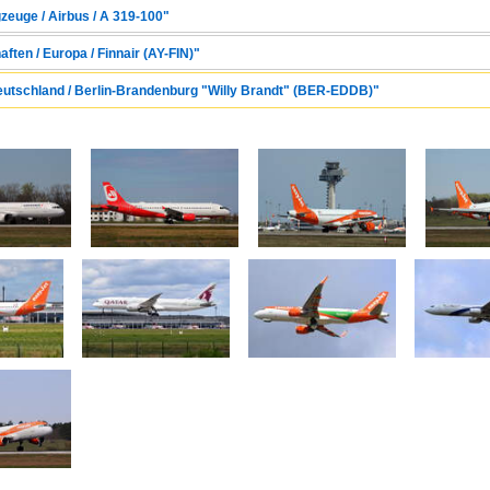
zeuge / Airbus / A 319-100"
ften / Europa / Finnair (AY-FIN)"
Deutschland / Berlin-Brandenburg "Willy Brandt" (BER-EDDB)"