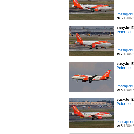
Passagierfl
5
1200x8

easyJet E
Peter Leu
Passagierfl
7
1200x8

easyJet E
Peter Leu
Passagierfl
8
1200x8

easyJet E
Peter Leu
Passagierfl
8
1200x8
