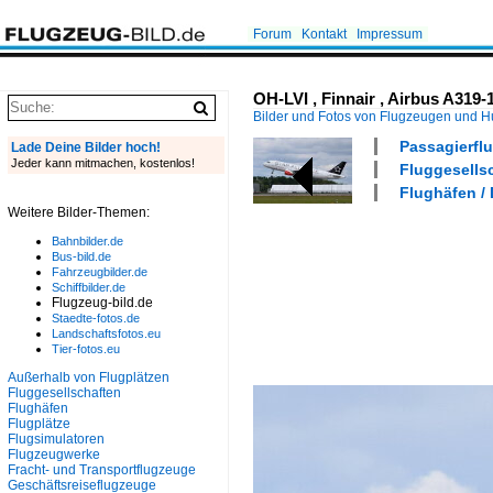
Forum
Kontakt
Impressum
OH-LVI , Finnair , Airbus A319-
Bilder und Fotos von Flugzeugen und 
Passagierflu
Lade Deine Bilder hoch!
Jeder kann mitmachen, kostenlos!
Fluggesellsc
Flughäfen /
Weitere Bilder-Themen:
Bahnbilder.de
Bus-bild.de
Fahrzeugbilder.de
Schiffbilder.de
Flugzeug-bild.de
Staedte-fotos.de
Landschaftsfotos.eu
Tier-fotos.eu
Außerhalb von Flugplätzen
Fluggesellschaften
Flughäfen
Flugplätze
Flugsimulatoren
Flugzeugwerke
Fracht- und Transportflugzeuge
Geschäftsreiseflugzeuge